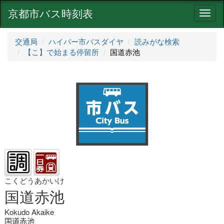
京都市バス時刻表
ナ
ビ
ゲ
交通局
ハイパー市バスダイヤ
読みがな検索
ー
【こ】で始まる停留所
国道赤池
シ
ョ
ン
こくどうあかいけ
国道赤池
Kokudo Akaike
国道赤池