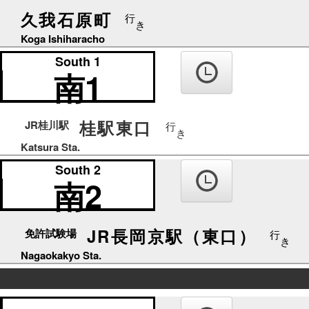
久我石原町
行
き
Koga Ishiharacho
South 1
南1
桂駅東口
JR桂川駅
行
き
Katsura Sta.
South 2
南2
JR長岡京駅（東口）
免許試験場
行
き
Nagaokakyo Sta.
の