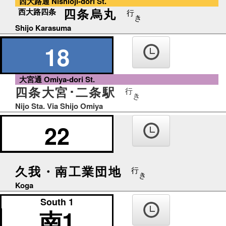
西大路通 Nishioji-dori St.
四条烏丸
西大路四条
行
き
Shijo Karasuma
18
大宮通 Omiya-dori St.
四条大宮･二条駅
行
き
Nijo Sta. Via Shijo Omiya
22
久我・南工業団地
行
き
Koga
South 1
南1