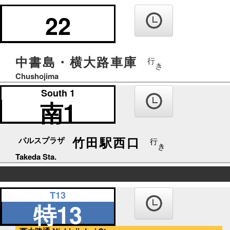
の
り
22
ば
中書島・横大路車庫
行
き
Chushojima
South 1
南1
竹田駅西口
パルスプラザ
行
き
Takeda Sta.
の
T13
り
特13
ば