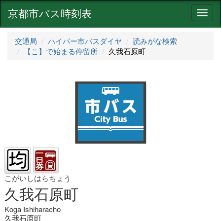
京都市バス時刻表
ナ
ビ
ゲ
交通局
ハイパー市バスダイヤ
読みがな検索
ー
【こ】で始まる停留所
久我石原町
シ
ョ
ン
こがいしはらちょう
久我石原町
Koga Ishiharacho
久我石原町