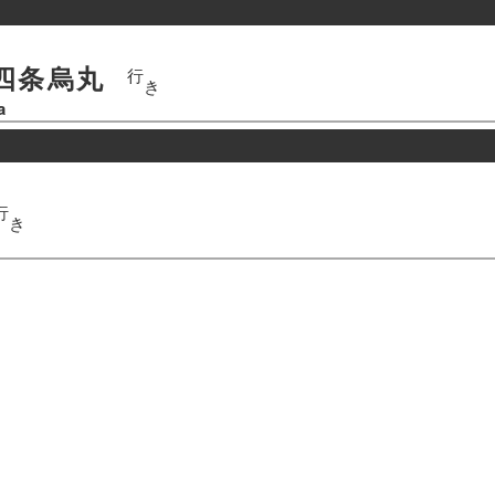
四条烏丸
行
き
a
行
き