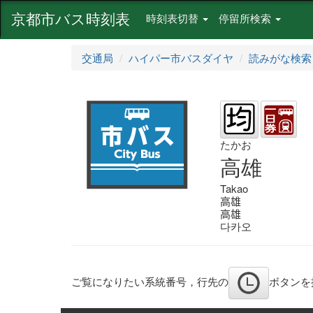
京都市バス時刻表
時刻表切替
停留所検索
交通局
ハイパー市バスダイヤ
読みがな検索
たかお
高雄
Takao
高雄
高雄
다카오
ご覧になりたい系統番号，行先の
ボタンを