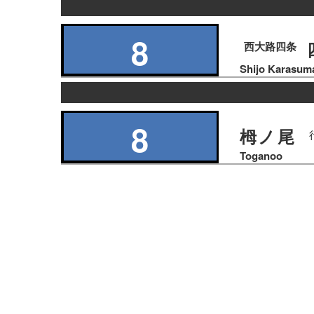
の
り
8
西大路四条
ば
Shijo Karasum
の
り
8
栂ノ尾
ば
Toganoo