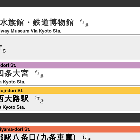
水族館・鉄道博物館
行
き
lway Museum Via Kyoto Sta.
行
き
ori St.
四条大宮
行
き
a Kyoto Sta.
i-dori St.
西大路駅
行
き
ia Kyoto Sta.
ama-dori St.
都駅八条口(九条車庫)
行
き