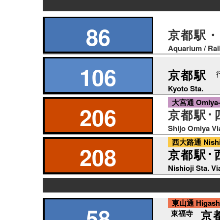
の
り
86
京都駅・
ば
Aquarium / Rai
106
京都駅
Kyoto Sta.
大宮通 Omiya-d
206
京都駅･
Shijo Omiya Vi
西大路通 Nishioj
208
京都駅･
Nishioji Sta. V
の
東山通 Higashiy
り
58
京
東福寺