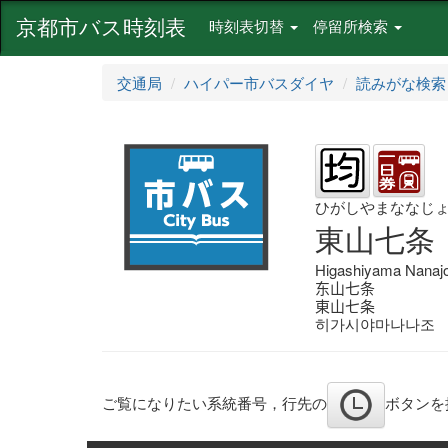
京都市バス時刻表
時刻表切替
停留所検索
交通局
ハイパー市バスダイヤ
読みがな検索
ひがしやまななじ
東山七条
Higashiyama Nanaj
东山七条
東山七条
히가시야마나나조
ご覧になりたい系統番号，行先の
ボタンを