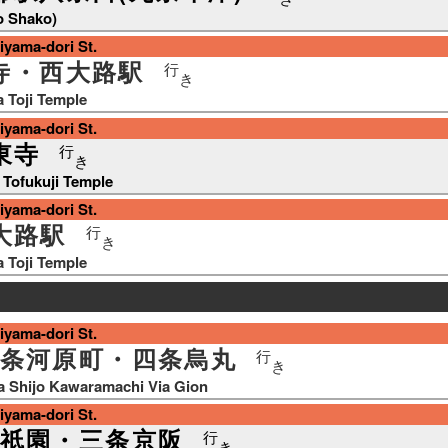
o Shako)
ama-dori St.
寺・西大路駅
行
き
ia Toji Temple
ama-dori St.
東寺
行
き
 Tofukuji Temple
ama-dori St.
大路駅
行
き
ia Toji Temple
ama-dori St.
条河原町・四条烏丸
行
き
a Shijo Kawaramachi Via Gion
ama-dori St.
祇園・三条京阪
行
き