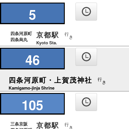
の
り
5
ば
京都駅
四条河原町
行
き
四条烏丸
Kyoto Sta.
46
四条河原町・上賀茂神社
行
き
Kamigamo-jinja Shrine
105
京都駅
三条京阪
行
き