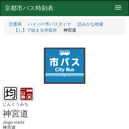
京都市バス時刻表
ナ
ビ
ゲ
交通局
ハイパー市バスダイヤ
読みがな検索
ー
【し】で始まる停留所
神宮道
シ
ョ
ン
じんぐうみち
神宮道
Jingu-michi
神宫道