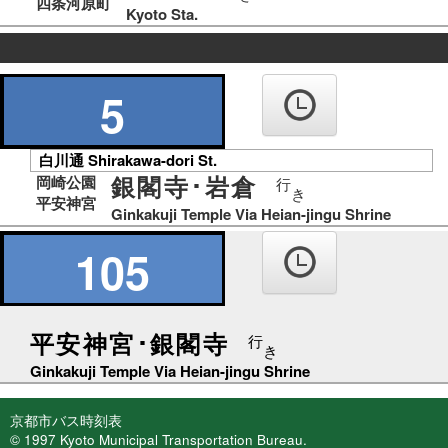
四条河原町
Kyoto Sta.
の
り
5
ば
白川通 Shirakawa-dori St.
銀閣寺･岩倉
岡崎公園
行
き
平安神宮
Ginkakuji Temple Via Heian-jingu Shrine
105
平安神宮･銀閣寺
行
き
Ginkakuji Temple Via Heian-jingu Shrine
京都市バス時刻表
© 1997 Kyoto Municipal Transportation Bureau.