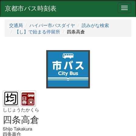
京都市バス時刻表
ナ
ビ
ゲ
交通局
ハイパー市バスダイヤ
読みがな検索
ー
【し】で始まる停留所
四条高倉
シ
ョ
ン
しじょうたかくら
四条高倉
Shijo Takakura
四条高仓