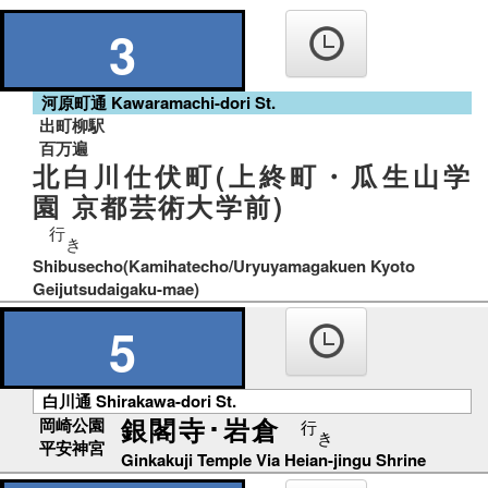
の
り
3
ば
河原町通 Kawaramachi-dori St.
出町柳駅
百万遍
北白川仕伏町(上終町・瓜生山学
園 京都芸術大学前)
行
き
Shibusecho(Kamihatecho/Uryuyamagakuen Kyoto
Geijutsudaigaku-mae)
5
白川通 Shirakawa-dori St.
銀閣寺･岩倉
岡崎公園
行
き
平安神宮
Ginkakuji Temple Via Heian-jingu Shrine