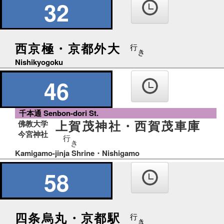
32
西京極・京都外大
行
き
Nishikyogoku
46
千本通 Senbon-dori St.
上賀茂神社・西賀茂車庫
佛教大学
今宮神社
行
き
Kamigamo-jinja Shrine・Nishigamo
58
四条烏丸・京都駅
行
き