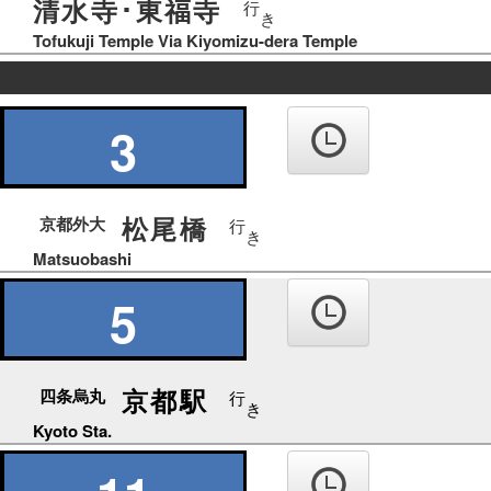
清水寺･東福寺
行
き
Tofukuji Temple Via Kiyomizu-dera Temple
の
り
3
ば
松尾橋
京都外大
行
き
Matsuobashi
5
京都駅
四条烏丸
行
き
Kyoto Sta.