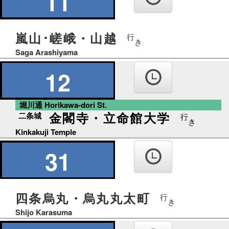
11
嵐山･嵯峨・山越
行
き
Saga Arashiyama
12
堀川通 Horikawa-dori St.
金閣寺・立命館大学
二条城
行
き
Kinkakuji Temple
31
四条烏丸・烏丸丸太町
行
き
Shijo Karasuma