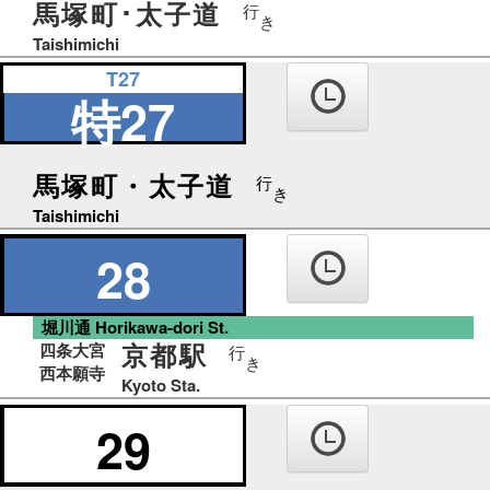
馬塚町･太子道
行
き
Taishimichi
T27
特27
馬塚町・太子道
行
き
Taishimichi
28
堀川通 Horikawa-dori St.
京都駅
四条大宮
行
き
西本願寺
Kyoto Sta.
29