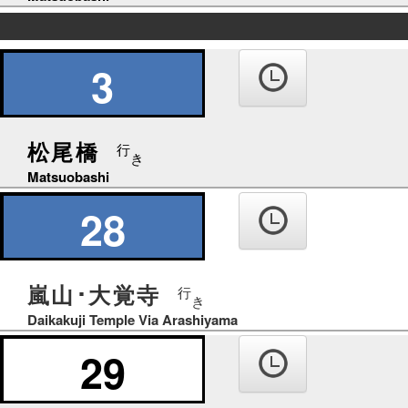
の
り
3
ば
松尾橋
行
き
Matsuobashi
28
嵐山･大覚寺
行
き
Daikakuji Temple Via Arashiyama
29