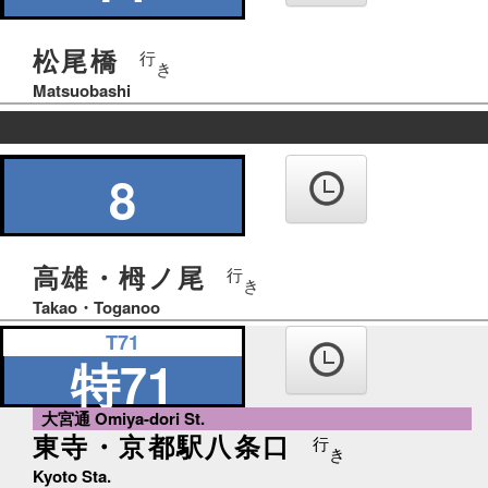
松尾橋
行
き
Matsuobashi
の
り
8
ば
高雄・栂ノ尾
行
き
Takao・Toganoo
T71
特71
大宮通 Omiya-dori St.
東寺・京都駅八条口
行
き
Kyoto Sta.