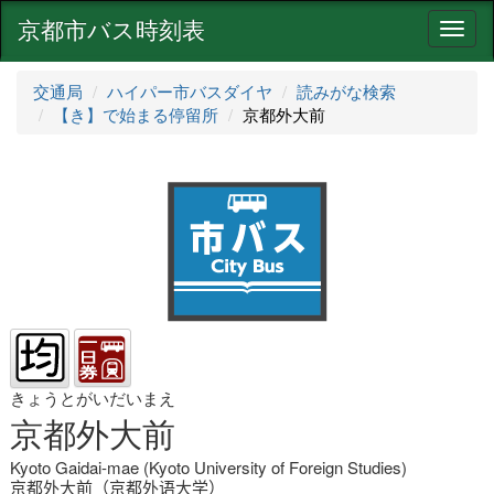
京都市バス時刻表
ナ
ビ
ゲ
交通局
ハイパー市バスダイヤ
読みがな検索
ー
【き】で始まる停留所
京都外大前
シ
ョ
ン
きょうとがいだいまえ
京都外大前
Kyoto Gaidai-mae (Kyoto University of Foreign Studies)
京都外大前（京都外语大学）