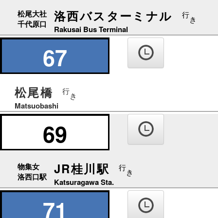
洛西バスターミナル
松尾大社
行
き
千代原口
Rakusai Bus Terminal
67
松尾橋
行
き
Matsuobashi
69
JR桂川駅
物集女
行
き
洛西口駅
Katsuragawa Sta.
71