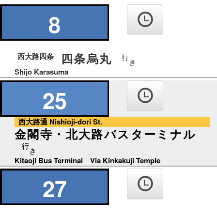
の
り
8
ば
四条烏丸
西大路四条
行
き
Shijo Karasuma
25
西大路通 Nishioji-dori St.
金閣寺・北大路バスターミナル
行
き
Kitaoji Bus Terminal Via Kinkakuji Temple
27