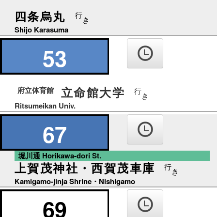
四条烏丸
行
き
Shijo Karasuma
53
立命館大学
府立体育館
行
き
Ritsumeikan Univ.
67
堀川通 Horikawa-dori St.
上賀茂神社・西賀茂車庫
行
き
Kamigamo-jinja Shrine・Nishigamo
69