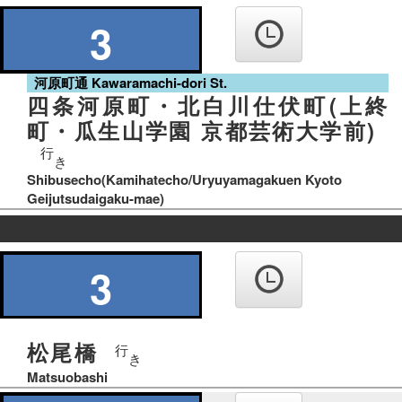
の
り
3
ば
河原町通 Kawaramachi-dori St.
四条河原町・北白川仕伏町(上終
町・瓜生山学園 京都芸術大学前)
行
き
Shibusecho(Kamihatecho/Uryuyamagakuen Kyoto
Geijutsudaigaku-mae)
の
り
3
ば
松尾橋
行
き
Matsuobashi