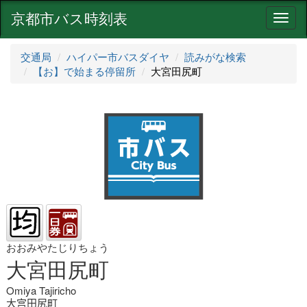
京都市バス時刻表
ナ
ビ
ゲ
交通局
ハイパー市バスダイヤ
読みがな検索
ー
【お】で始まる停留所
大宮田尻町
シ
ョ
ン
おおみやたじりちょう
大宮田尻町
Omiya Tajiricho
大宫田尻町