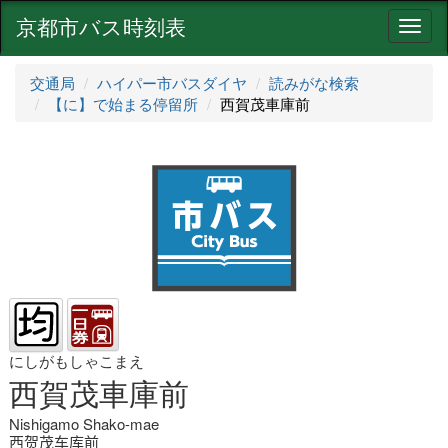
京都市バス時刻表
ナ
ビ
ゲ
交通局
ハイパー市バスダイヤ
読みがな検索
ー
【に】で始まる停留所
西賀茂車庫前
シ
ョ
ン
にしがもしゃこまえ
西賀茂車庫前
Nishigamo Shako-mae
西贺茂车库前