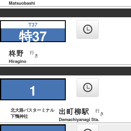
Matsuobashi
の
T37
り
特37
ば
柊野
行
き
Hiragino
の
り
1
ば
出町柳駅
北大路バスターミナル
行
き
下鴨神社
Demachiyanagi Sta.