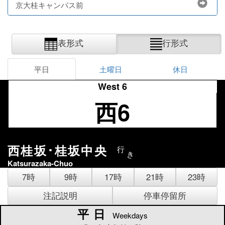
京大桂キャンパス前
表形式
行形式
平日
土曜日
休日
West 6
西6
西桂坂･桂坂中央
行
き
Katsurazaka-Chuo
7時
9時
17時
21時
23時
注記説明
停車停留所
平日
平日
Weekdays