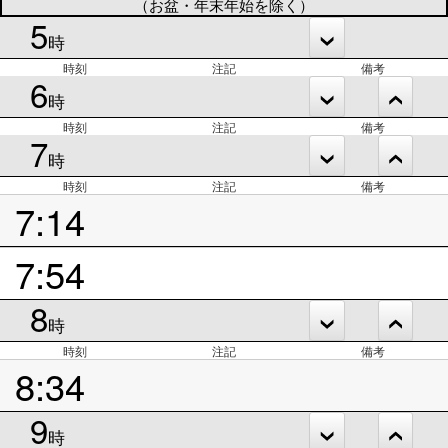
（お盆・年末年始を除く）
5
時
時刻
注記
備考
6
時
時刻
注記
備考
7
時
時刻
注記
備考
7:14
7:54
8
時
時刻
注記
備考
8:34
9
時