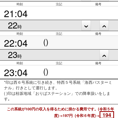
時刻
注記
備考
21:04
22
時
時刻
注記
備考
22:04
()
23
時
時刻
注記
備考
23:04
()
*印は西６号系統に引き続き、特西５号系統「洛西バスターミ
ナル」行きとして運行します。
( )印は桂坂地域「おりばステーション」での降車扱いをしま
す｡
この系統が100円の収入を得るために掛かる費用です。(令和５年
194
度)→197円 (令和６年度)→