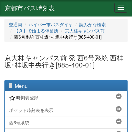
京都市バス時刻表
ナ
ビ
ゲ
交通局
ハイパー市バスダイヤ
読みがな検索
ー
【き】で始まる停留所
京大桂キャンパス前
シ
西6号系統 西桂坂･桂坂中央行き[885-400-01]
ョ
ン
京大桂キャンパス前 発 西6号系統 西桂
坂･桂坂中央行き[885-400-01]
Menu
時刻表登録
ポケット時刻表を表示
西6号系統