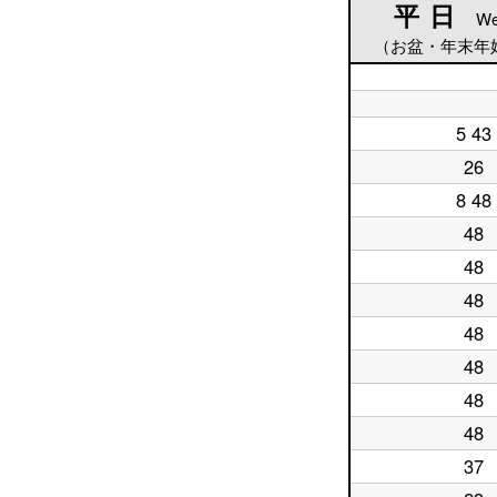
平日
平日
We
（お盆・年末年
平
日
平
5
5 43
日
平
時
6
日
26
台
平
時
7
日
台
時
8 48
平
8
台
日
時
48
平
9
台
日
時
48
平
10
台
日
時
48
平
11
台
日
時
48
平
12
台
日
時
48
平
13
台
日
時
48
平
14
台
日
時
48
平
15
台
日
時
37
平
16
台
日
時