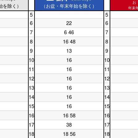
お
始を除く）
（お盆・年末年始を除く）
年末年
5
5
土
休
6
22
6
曜
土
日
休
日
曜
5
日
7
6 46
7
土
休
5
日
時
6
曜
日
時
6
台
時
8
16 48
8
土
休
日
7
台
時
台
曜
日
7
時
台
9
13
9
土
休
日
8
時
台
曜
日
8
時
台
10
16
10
土
休
日
9
時
台
曜
日
9
時
台
11
16
11
土
休
日
10
時
台
曜
日
10
時
台
12
16
12
土
休
日
11
時
台
曜
日
11
時
台
13
16
13
土
休
日
12
時
台
曜
日
12
時
台
14
16
14
土
休
日
13
時
台
曜
日
13
時
台
15
16
15
土
休
日
14
時
台
曜
日
14
時
台
16
16 58
16
土
休
日
15
時
台
曜
日
15
時
台
17
38
17
土
休
日
16
時
台
曜
日
16
時
台
18
18 56
18
土
休
日
17
時
台