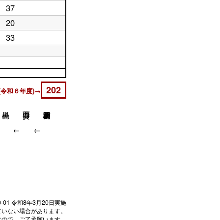
37
20
33
202
(令和６年度)→
↓
↓
↓
0-01
令和8年3月20日実施
ていない場合があります。
すので，ご了承願います。