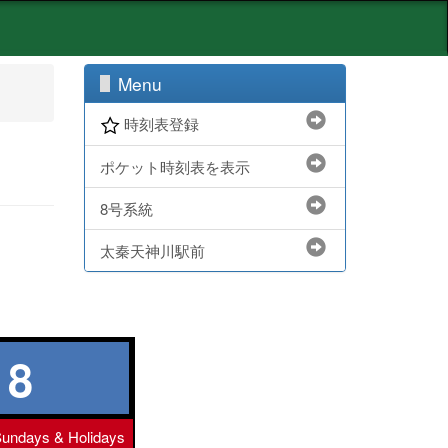
Menu
時刻表登録
ポケット時刻表を表示
8号系統
太秦天神川駅前
8
undays & Holidays