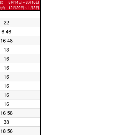
盆
8月14日～8月16日
始 12月29日～1月3日
22
6 46
16 48
13
16
16
16
16
16
16
16 58
38
18 56