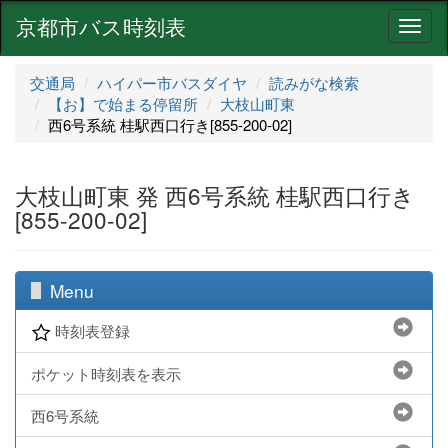
京都市バス時刻表
ナ
ビ
ゲ
交通局
ハイパー市バスダイヤ
読みがな検索
ー
【お】で始まる停留所
大枝山町東
シ
西6号系統 桂駅西口行き[855-200-02]
ョ
ン
大枝山町東 発 西6号系統 桂駅西口行き
[855-200-02]
Menu
時刻表登録
ポケット時刻表を表示
西6号系統