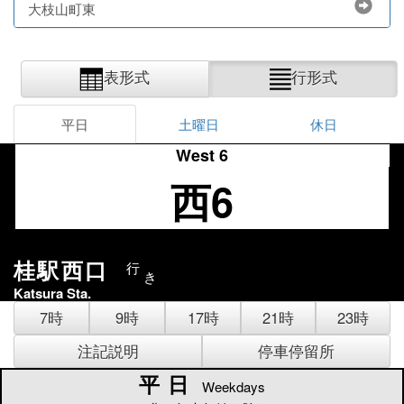
大枝山町東
表形式
行形式
平日
土曜日
休日
West 6
西6
桂駅西口
行
き
Katsura Sta.
7時
9時
17時
21時
23時
注記説明
停車停留所
平日
平日
Weekdays