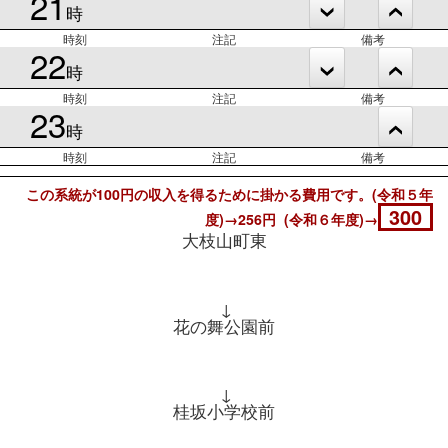
21
時
時刻
注記
備考
22
時
時刻
注記
備考
23
時
時刻
注記
備考
この系統が100円の収入を得るために掛かる費用です。(令和５年
300
度)→256円 (令和６年度)→
大枝山町東
↓
花の舞公園前
↓
桂坂小学校前