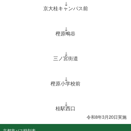
↓
京大桂キャンパス前
↓
樫原鴫谷
↓
三ノ宮街道
↓
樫原小学校前
↓
桂駅西口
令和8年3月20日実施
京都市バス時刻表