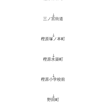
↓
三ノ宮街道
↓
樫原塚ノ本町
↓
樫原水築町
↓
樫原小学校前
↓
野田町