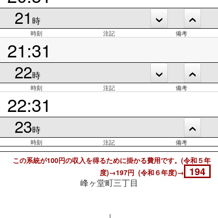
21
時
時刻
注記
備考
21:31
22
時
時刻
注記
備考
22:31
23
時
時刻
注記
備考
この系統が100円の収入を得るために掛かる費用です。(令和５年
194
度)→197円 (令和６年度)→
峰ヶ堂町三丁目
↓