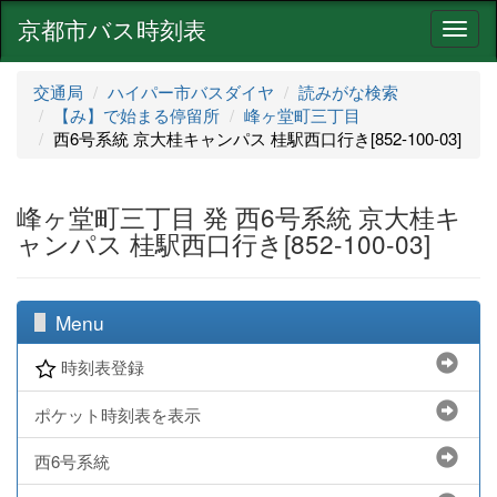
京都市バス時刻表
ナ
ビ
ゲ
交通局
ハイパー市バスダイヤ
読みがな検索
ー
【み】で始まる停留所
峰ヶ堂町三丁目
シ
西6号系統 京大桂キャンパス 桂駅西口行き[852-100-03]
ョ
ン
峰ヶ堂町三丁目 発 西6号系統 京大桂キ
ャンパス 桂駅西口行き[852-100-03]
Menu
時刻表登録
ポケット時刻表を表示
西6号系統