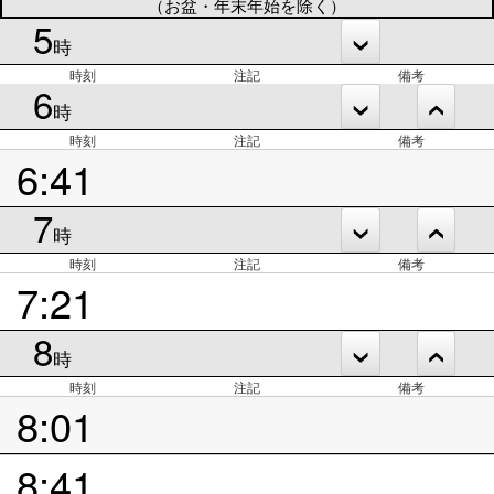
（お盆・年末年始を除く）
5
時
時刻
注記
備考
6
時
時刻
注記
備考
6:41
7
時
時刻
注記
備考
7:21
8
時
時刻
注記
備考
8:01
8:41