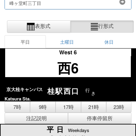
峰ヶ堂町三丁目
表形式
行形式
平日
土曜日
休日
West 6
西6
桂駅西口
京大桂キャンパス
行
き
Katsura Sta.
7時
9時
17時
21時
23時
注記説明
停車停留所
平日
平日
Weekdays