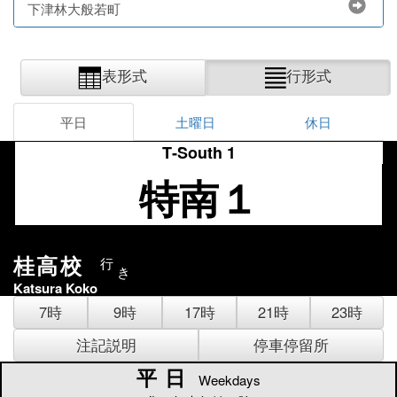
下津林大般若町
表形式
行形式
平日
土曜日
休日
T‐South 1
特南１
桂高校
行
き
Katsura Koko
7時
9時
17時
21時
23時
注記説明
停車停留所
平日
平日
Weekdays