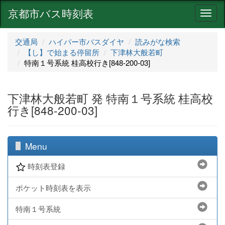
京都市バス時刻表
ナ
ビ
ゲ
交通局
ハイパー市バスダイヤ
読みがな検索
ー
【し】で始まる停留所
下津林大般若町
シ
特南１号系統 桂高校行き[848-200-03]
ョ
ン
下津林大般若町 発 特南１号系統 桂高校
行き[848-200-03]
Menu
時刻表登録
ポケット時刻表を表示
特南１号系統