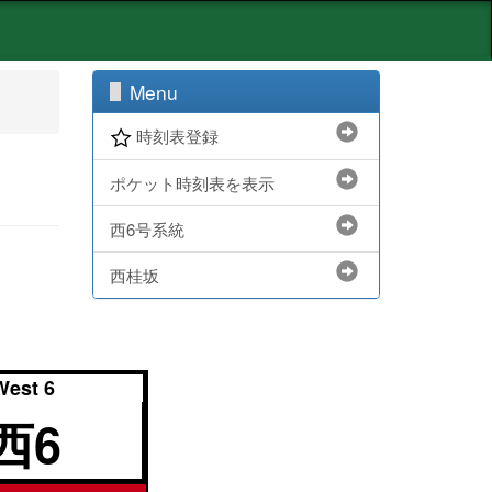
Menu
時刻表登録
ポケット時刻表を表示
西6号系統
西桂坂
West 6
西6