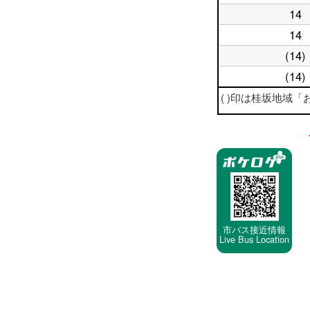
台
日
時
14
平
19
台
日
時
14
平
20
台
日
時
(14)
平
21
台
日
時
(14)
平
22
台
日
時
( )印は桂坂地域
23
台
時
台
停
車
停
留
所
市バス接近情報
Live Bus Location