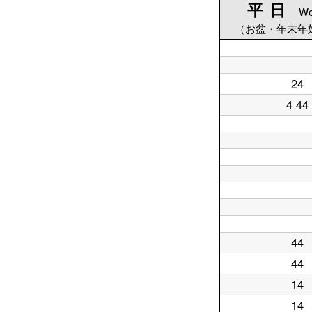
平日
平日
We
（お盆・年末年
平
日
平
5
24
日
平
時
6
日
4 44
台
平
時
7
日
台
時
8
台
平
時
日
平
台
9
日
時
平
10
台
日
時
平
11
台
日
時
平
12
台
日
時
平
13
台
日
時
平
14
44
台
日
平
時
15
日
44
台
平
時
16
日
台
時
14
平
17
台
日
時
14
平
18