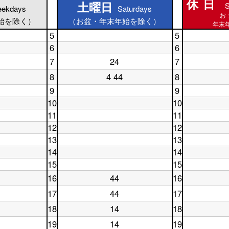
休日
土曜日
S
土曜日
ekdays
Saturdays
休日
お
始を除く）
（お盆・年末年始を除く）
年末年
5
5
土
休
6
6
曜
日
土
休
7
日
24
7
5
曜
土
日
休
5
時
日
曜
6
日
8
4 44
8
時
台
土
休
6
日
時
7
台
曜
日
時
7
台
時
9
9
日
8
台
時
台
土
休
10
10
8
時
台
曜
日
土
休
時
台
11
11
日
9
曜
日
台
9
土
時
休
12
12
日
10
時
曜
台
日
10
土
時
休
13
13
台
日
11
時
曜
台
日
11
土
時
休
14
14
台
日
12
時
曜
台
日
12
土
時
休
15
15
台
日
13
時
曜
台
日
13
土
時
休
16
台
日
44
16
14
時
曜
土
台
日
休
14
時
台
日
曜
15
日
17
44
17
時
台
土
休
15
日
時
16
台
曜
日
時
16
台
時
18
14
18
土
休
日
17
台
時
台
曜
日
17
時
台
19
14
19
土
休
日
18