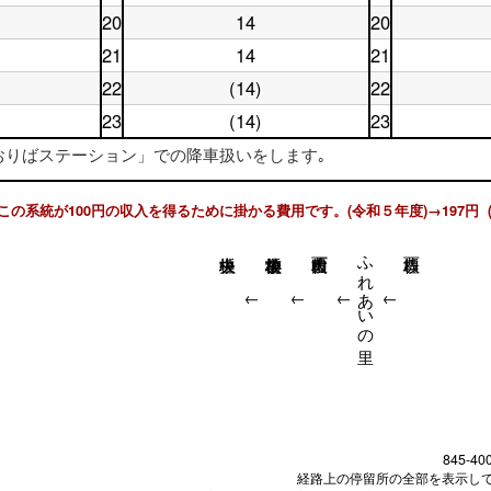
時
台
曜
日
18
時
台
20
14
20
土
休
日
19
時
台
曜
日
19
時
台
21
14
21
土
休
日
20
時
台
曜
日
20
時
台
22
(14)
22
土
休
日
21
時
台
曜
日
21
時
台
23
(14)
23
土
休
日
22
時
台
曜
日
22
時
台
「おりばステーション」での降車扱いをします｡
日
23
時
台
23
時
台
時
台
この系統が100円の収入を得るために掛かる費用です。(令和５年度)→197円 
台
ふれあいの里
↓
↓
↓
↓
845-40
経路上の停留所の全部を表示し