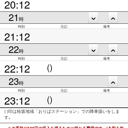
20:12
21
時
時刻
注記
備考
21:12
22
時
時刻
注記
備考
22:12
()
23
時
時刻
注記
備考
23:12
()
( )印は桂坂地域「おりばステーション」での降車扱いをしま
す｡