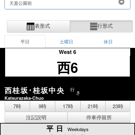
天蓋公園前
表形式
行形式
平日
土曜日
休日
West 6
西6
西桂坂･桂坂中央
行
き
Katsurazaka-Chuo
7時
9時
17時
21時
23時
注記説明
停車停留所
平日
平日
Weekdays