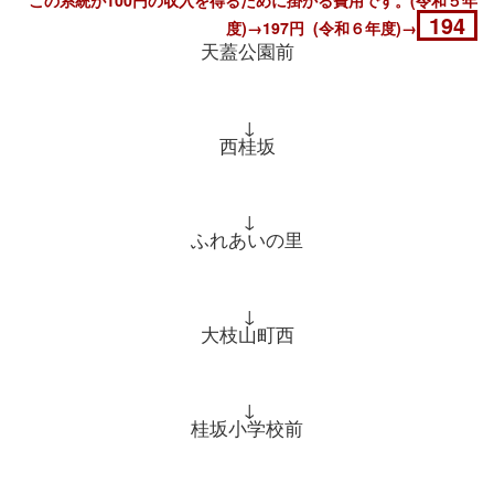
この系統が100円の収入を得るために掛かる費用です。(令和５年
194
度)→197円 (令和６年度)→
天蓋公園前
↓
西桂坂
↓
ふれあいの里
↓
大枝山町西
↓
桂坂小学校前