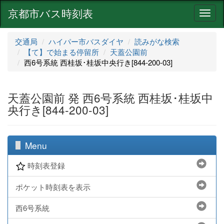
京都市バス時刻表
ナ
ビ
ゲ
交通局
ハイパー市バスダイヤ
読みがな検索
ー
【て】で始まる停留所
天蓋公園前
シ
西6号系統 西桂坂･桂坂中央行き[844-200-03]
ョ
ン
天蓋公園前 発 西6号系統 西桂坂･桂坂中
央行き[844-200-03]
Menu
時刻表登録
ポケット時刻表を表示
西6号系統