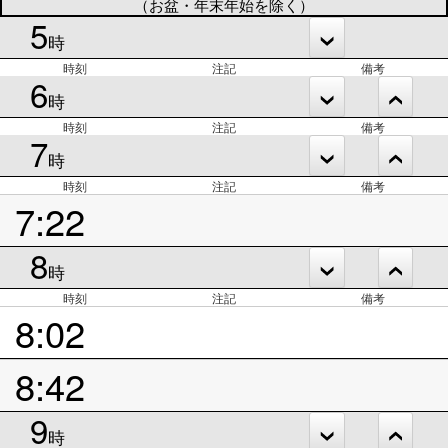
（お盆・年末年始を除く）
5
時
時刻
注記
備考
6
時
時刻
注記
備考
7
時
時刻
注記
備考
7:22
8
時
時刻
注記
備考
8:02
8:42
9
時