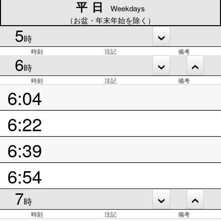
平日
平日
Weekdays
（お盆・年末年始を除く）
5
時
時刻
注記
備考
6
時
時刻
注記
備考
6:04
6:22
6:39
6:54
7
時
時刻
注記
備考