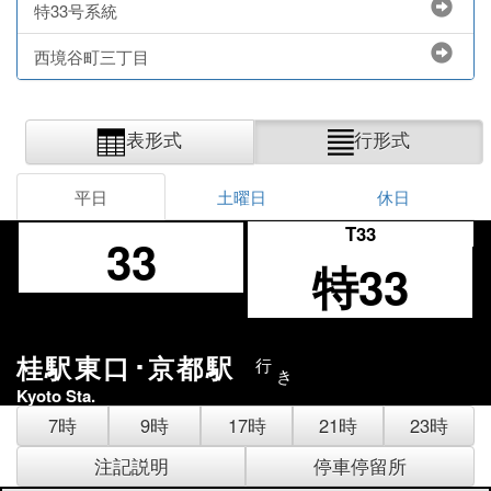
特33号系統
西境谷町三丁目
表形式
行形式
平日
土曜日
休日
T33
33
特33
桂駅東口･京都駅
行
き
Kyoto Sta.
7時
9時
17時
21時
23時
注記説明
停車停留所