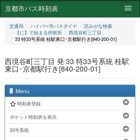
京都市バス時刻表
ナ
ビ
ゲ
交通局
ハイパー市バスダイヤ
読みがな検索
ー
【に】で始まる停留所
西境谷町三丁目
シ
33 特33号系統 桂駅東口･京都駅行き[840-200-01]
ョ
ン
西境谷町三丁目 発 33 特33号系統 桂駅
東口･京都駅行き[840-200-01]
Menu
時刻表登録
ポケット時刻表を表示
33号系統