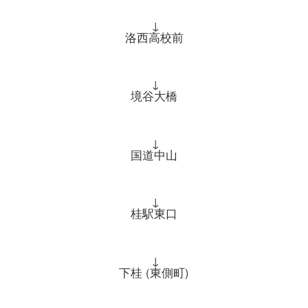
↓
洛西高校前
↓
境谷大橋
↓
国道中山
↓
桂駅東口
↓
下桂 (東側町)