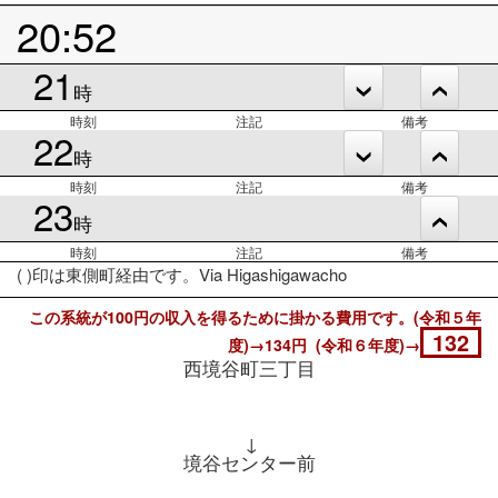
20:52
21
時
時刻
注記
備考
22
時
時刻
注記
備考
23
時
時刻
注記
備考
( )印は東側町経由です。Via Higashigawacho
この系統が100円の収入を得るために掛かる費用です。(令和５年
132
度)→134円 (令和６年度)→
西境谷町三丁目
↓
境谷センター前