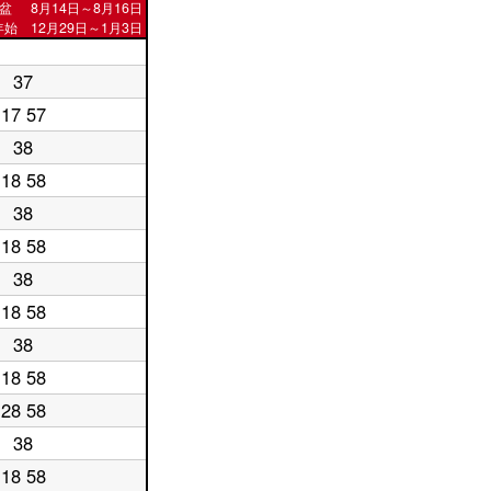
盆
8月14日～8月16日
始 12月29日～1月3日
37
17 57
38
18 58
38
18 58
38
18 58
38
18 58
28 58
38
18 58