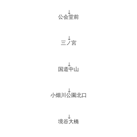
↓
公会堂前
↓
三ノ宮
↓
国道中山
↓
小畑川公園北口
↓
境谷大橋