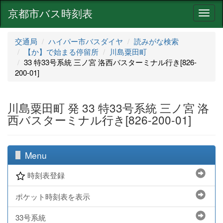
京都市バス時刻表
ナ
ビ
ゲ
交通局
ハイパー市バスダイヤ
読みがな検索
ー
【か】で始まる停留所
川島粟田町
シ
33 特33号系統 三ノ宮 洛西バスターミナル行き[826-
ョ
200-01]
ン
川島粟田町 発 33 特33号系統 三ノ宮 洛
西バスターミナル行き[826-200-01]
Menu
時刻表登録
ポケット時刻表を表示
33号系統