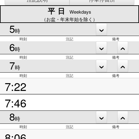
平日
平日
Weekdays
（お盆・年末年始を除く）
5
時
時刻
注記
備考
6
時
時刻
注記
備考
7
時
時刻
注記
備考
7:22
7:46
8
時
時刻
注記
備考
8:06