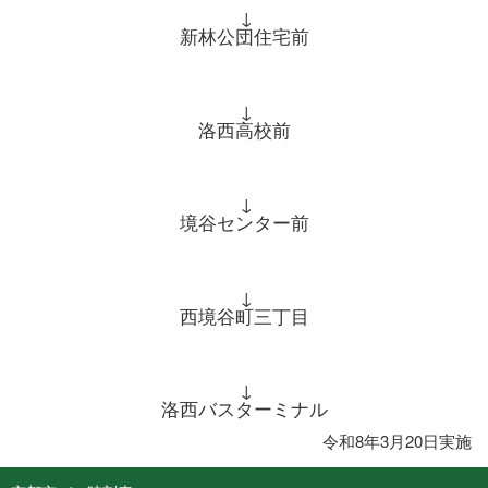
↓
新林公団住宅前
↓
洛西高校前
↓
境谷センター前
↓
西境谷町三丁目
↓
洛西バスターミナル
令和8年3月20日実施