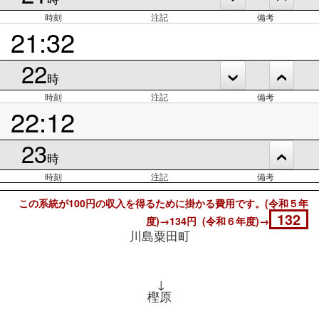
時刻
注記
備考
21:32
22
時
時刻
注記
備考
22:12
23
時
時刻
注記
備考
この系統が100円の収入を得るために掛かる費用です。(令和５年
132
度)→134円 (令和６年度)→
川島粟田町
↓
樫原