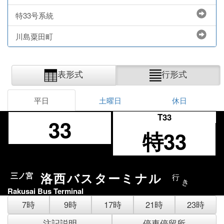
特33号系統
川島粟田町
表形式
行形式
平日
土曜日
休日
T33
33
特33
洛西バスターミナル
三ノ宮
行
き
Rakusai Bus Terminal
7時
9時
17時
21時
23時
注記説明
停車停留所