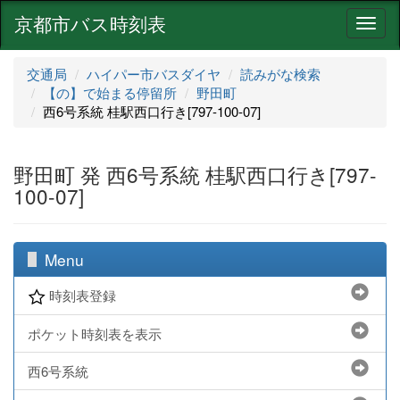
京都市バス時刻表
ナ
ビ
ゲ
交通局
ハイパー市バスダイヤ
読みがな検索
ー
【の】で始まる停留所
野田町
シ
西6号系統 桂駅西口行き[797-100-07]
ョ
ン
野田町 発 西6号系統 桂駅西口行き[797-
100-07]
Menu
時刻表登録
ポケット時刻表を表示
西6号系統