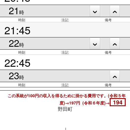
21
時
時刻
注記
備考
21:45
22
時
時刻
注記
備考
22:45
23
時
時刻
注記
備考
この系統が100円の収入を得るために掛かる費用です。(令和５年
194
度)→197円 (令和６年度)→
野田町
↓