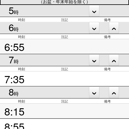
（お盆・年末年始を除く）
5
時
時刻
注記
備考
6
時
時刻
注記
備考
6:55
7
時
時刻
注記
備考
7:35
8
時
時刻
注記
備考
8:15
8:55