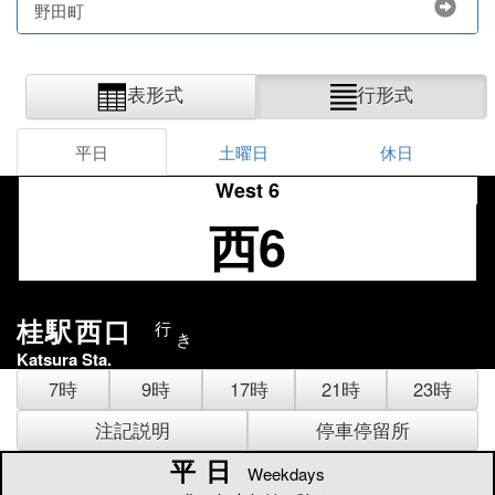
野田町
表形式
行形式
平日
土曜日
休日
West 6
西6
桂駅西口
行
き
Katsura Sta.
7時
9時
17時
21時
23時
注記説明
停車停留所
平日
平日
Weekdays