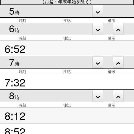
（お盆・年末年始を除く）
5
時
時刻
注記
備考
6
時
時刻
注記
備考
6:52
7
時
時刻
注記
備考
7:32
8
時
時刻
注記
備考
8:12
8:52