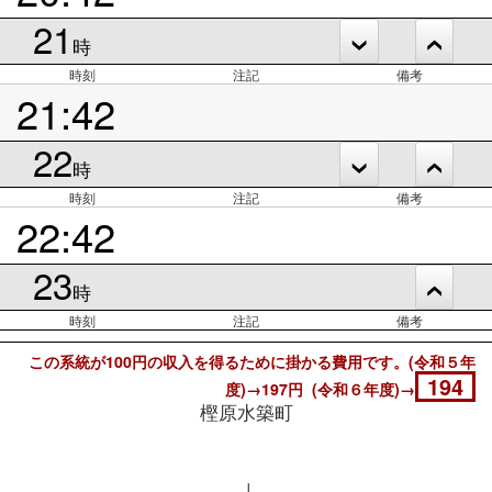
21
時
時刻
注記
備考
21:42
22
時
時刻
注記
備考
22:42
23
時
時刻
注記
備考
この系統が100円の収入を得るために掛かる費用です。(令和５年
194
度)→197円 (令和６年度)→
樫原水築町
↓