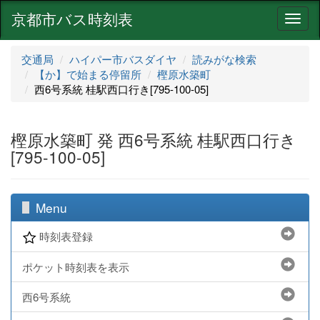
京都市バス時刻表
ナ
ビ
ゲ
交通局
ハイパー市バスダイヤ
読みがな検索
ー
【か】で始まる停留所
樫原水築町
シ
西6号系統 桂駅西口行き[795-100-05]
ョ
ン
樫原水築町 発 西6号系統 桂駅西口行き
[795-100-05]
Menu
時刻表登録
ポケット時刻表を表示
西6号系統