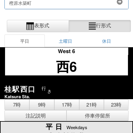
樫原水築町
表形式
行形式
平日
土曜日
休日
West 6
西6
桂駅西口
行
き
Katsura Sta.
7時
9時
17時
21時
23時
注記説明
停車停留所
平日
平日
Weekdays