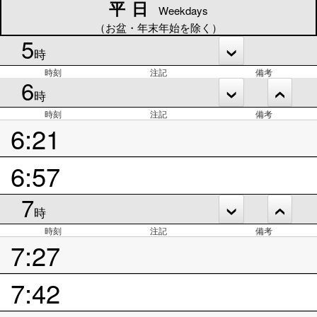
平日
平日
Weekdays
（お盆・年末年始を除く）
5
時
時刻
注記
備考
6
時
時刻
注記
備考
6:21
6:57
7
時
時刻
注記
備考
7:27
7:42