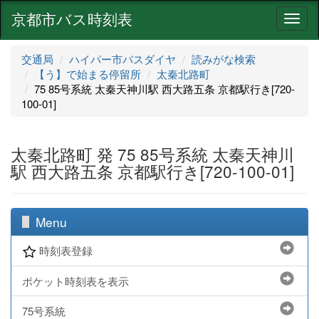
京都市バス時刻表
ナ
ビ
ゲ
交通局
ハイパー市バスダイヤ
読みがな検索
ー
【う】で始まる停留所
太秦北路町
シ
75 85号系統 太秦天神川駅 西大路五条 京都駅行き[720-
ョ
100-01]
ン
太秦北路町 発 75 85号系統 太秦天神川
駅 西大路五条 京都駅行き[720-100-01]
Menu
時刻表登録
ポケット時刻表を表示
75号系統