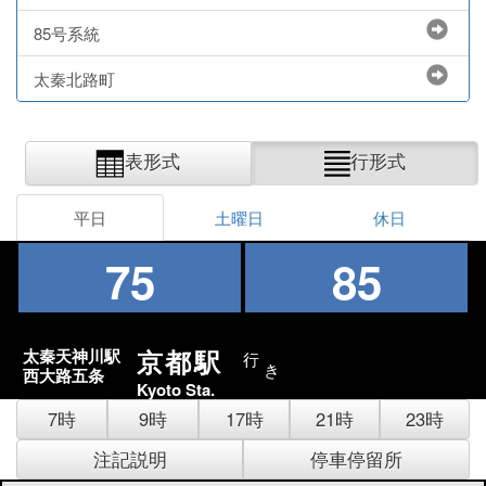
85号系統
太秦北路町
表形式
行形式
平日
土曜日
休日
75
85
京都駅
太秦天神川駅
行
き
西大路五条
Kyoto Sta.
7時
9時
17時
21時
23時
注記説明
停車停留所