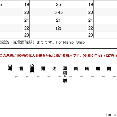
曜
日
17
時
台
5
19
25
19
土
休
日
18
時
台
曜
日
18
時
台
20
5 45
20
土
休
日
19
時
台
曜
日
19
時
台
21
21
21
土
休
日
20
時
台
曜
日
20
時
台
22
(2)
22
土
休
日
21
時
台
曜
日
21
時
23
23
台
日
22
時
台
土
休
急・嵐電西院駅》までです。For Nishioji Shijo
22
時
台
曜
日
時
台
日
23
台
23
時
この系統が100円の収入を得るために掛かる費用です。(令和５年度)→127円 
時
台
台
西大路四条【阪急･嵐電西院駅】
西ノ京円町【ＪＲ円町駅】
↓
↓
↓
↓
↓
↓
↓
↓
↓
719-10