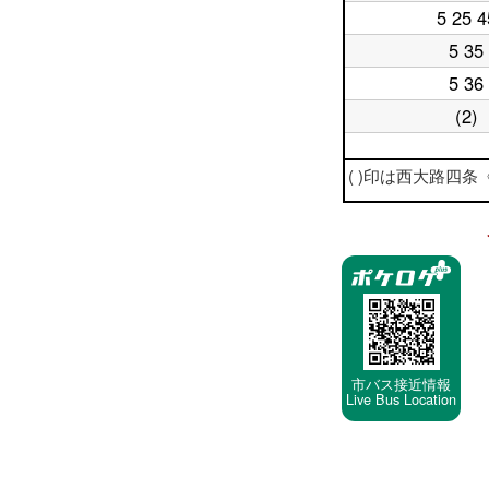
日
時
5 25 4
平
18
台
日
時
5 35
平
19
台
日
時
5 36
平
20
台
日
時
(2)
平
21
台
日
時
22
台
平
( )印は西大路四条《阪
時
日
台
23
時
停
台
車
停
留
所
市バス接近情報
Live Bus Location