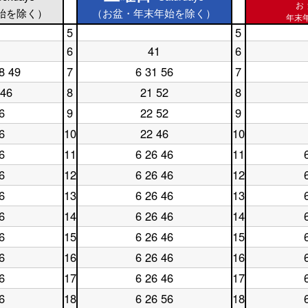
お
始を除く）
（お盆・年末年始を除く）
年末年
5
5
土
休
6
41
6
曜
土
日
休
日
曜
5
日
8 49
7
6 31 56
7
土
休
5
日
時
6
曜
日
時
6
台
時
 46
8
21 52
8
土
休
日
7
台
時
台
曜
日
7
時
台
6
9
22 52
9
土
休
日
8
時
台
曜
日
8
時
台
6
10
22 46
10
土
休
日
9
時
台
曜
日
9
時
台
6
11
6 26 46
11
土
休
日
10
時
台
曜
日
10
時
台
6
12
6 26 46
12
土
休
日
11
時
台
曜
日
11
時
台
6
13
6 26 46
13
土
休
日
12
時
台
曜
日
12
時
台
6
14
6 26 46
14
土
休
日
13
時
台
曜
日
13
時
台
6
15
6 26 46
15
土
休
日
14
時
台
曜
日
14
時
台
6
16
6 26 46
16
土
休
日
15
時
台
曜
日
15
時
台
6
17
6 26 46
17
土
休
日
16
時
台
曜
日
16
時
台
6
18
6 26 56
18
土
休
日
17
時
台