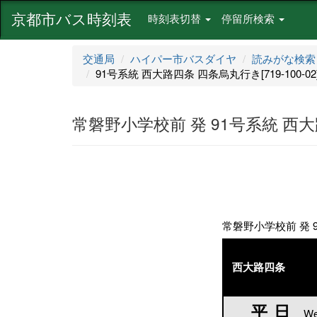
京都市バス時刻表
時刻表切替
停留所検索
交通局
ハイパー市バスダイヤ
読みがな検索
91号系統 西大路四条 四条烏丸行き[719-100-02
常磐野小学校前 発 91号系統 西大路四
常磐野小学校前 発 91
西大路四条
平日
平日
We