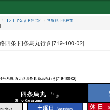
【と】で始まる停留所
常磐野小学校前
]
条 四条烏丸行き[719-100-02]
号系統 西大路四条 四条烏丸行き[719-100-02]
四条烏丸
行
き
Shijo Karasuma
休日
土曜日
S
土曜日
ekdays
Saturdays
休日