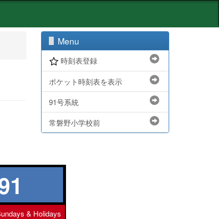
Menu
時刻表登録
ポケット時刻表を表示
91号系統
常磐野小学校前
91
undays & Holidays