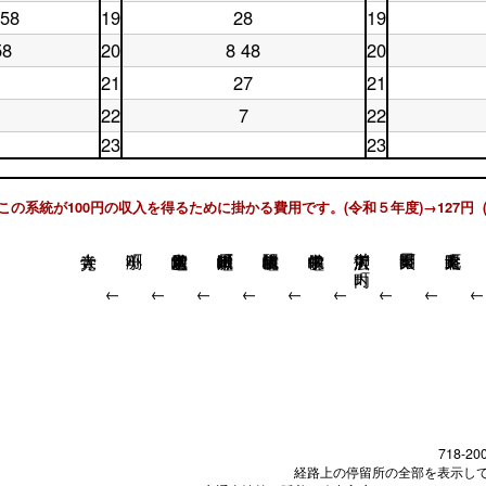
曜
日
17
時
台
 58
19
28
19
土
休
日
18
時
台
曜
日
18
時
台
58
20
8 48
20
土
休
日
19
時
台
曜
日
19
時
台
21
27
21
土
休
日
20
時
台
曜
日
20
時
台
22
7
22
土
休
日
21
時
台
曜
日
21
時
23
23
台
日
22
時
台
土
休
22
時
台
曜
日
時
台
日
23
この系統が100円の収入を得るために掛かる費用です。(令和５年度)→127円 
台
23
時
時
台
台
広沢御所ノ内町
↓
↓
↓
↓
↓
↓
↓
↓
718-20
経路上の停留所の全部を表示し