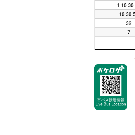
日
時
1 18 38
平
18
台
日
時
18 38 
平
19
台
日
時
32
平
20
台
日
時
7
平
21
台
日
時
22
台
平
時
日
台
23
停
時
車
台
停
留
所
市バス接近情報
Live Bus Location