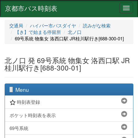
京都市バス時刻表
ナ
ビ
ゲ
交通局
ハイパー市バスダイヤ
読みがな検索
ー
【き】で始まる停留所
北ノ口
シ
69号系統 物集女 洛西口駅 JR桂川駅行き[688-300-01]
ョ
ン
北ノ口 発 69号系統 物集女 洛西口駅 JR
桂川駅行き[688-300-01]
Menu
時刻表登録
ポケット時刻表を表示
69号系統