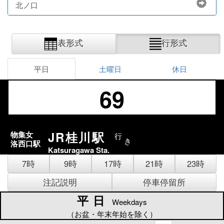
北ノ口
表形式
行形式
平日
土曜日
休日
69
JR桂川駅
物集女
行
き
洛西口駅
Katsuragawa Sta.
7時
9時
17時
21時
23時
注記説明
停車停留所
平日
平日
Weekdays
（お盆・年末年始を除く）