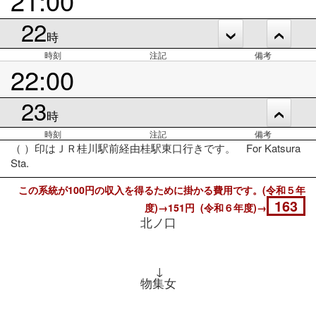
22
時
時刻
注記
備考
22:00
23
時
時刻
注記
備考
（ ）印はＪＲ桂川駅前経由桂駅東口行きです。 For Katsura
Sta.
この系統が100円の収入を得るために掛かる費用です。(令和５年
163
度)→151円 (令和６年度)→
北ノ口
↓
物集女