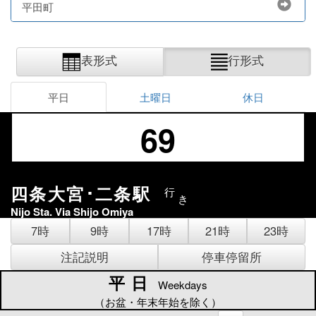
平田町
表形式
行形式
平日
土曜日
休日
69
四条大宮･二条駅
行
き
Nijo Sta. Via Shijo Omiya
7時
9時
17時
21時
23時
注記説明
停車停留所
平日
平日
Weekdays
（お盆・年末年始を除く）