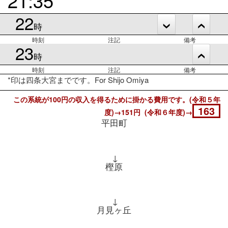
22
時
時刻
注記
備考
23
時
時刻
注記
備考
*印は四条大宮までです。For Shijo Omiya
この系統が100円の収入を得るために掛かる費用です。(令和５年
163
度)→151円 (令和６年度)→
平田町
↓
樫原
↓
月見ヶ丘