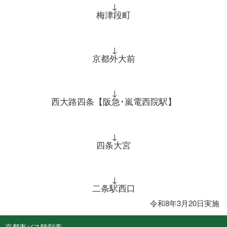
↓
梅津段町
↓
京都外大前
↓
西大路四条【阪急･嵐電西院駅】
↓
四条大宮
↓
二条駅西口
令和8年3月20日実施
京都市バス時刻表