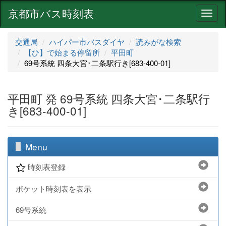
京都市バス時刻表
ナ
ビ
ゲ
交通局
ハイパー市バスダイヤ
読みがな検索
ー
【ひ】で始まる停留所
平田町
シ
69号系統 四条大宮･二条駅行き[683-400-01]
ョ
ン
平田町 発 69号系統 四条大宮･二条駅行
き[683-400-01]
Menu
時刻表登録
ポケット時刻表を表示
69号系統