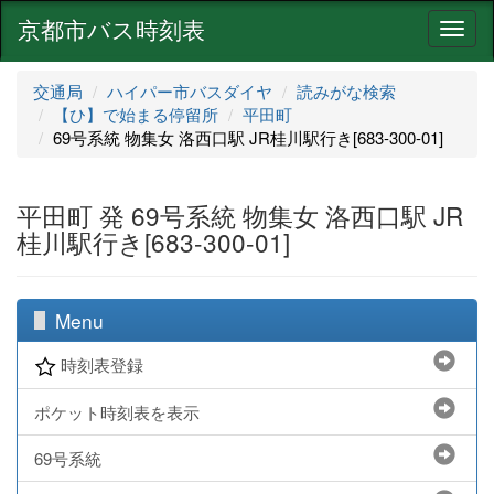
京都市バス時刻表
ナ
ビ
ゲ
交通局
ハイパー市バスダイヤ
読みがな検索
ー
【ひ】で始まる停留所
平田町
シ
69号系統 物集女 洛西口駅 JR桂川駅行き[683-300-01]
ョ
ン
平田町 発 69号系統 物集女 洛西口駅 JR
桂川駅行き[683-300-01]
Menu
時刻表登録
ポケット時刻表を表示
69号系統