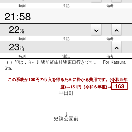
時刻
注記
備考
21:58
22
時
時刻
注記
備考
23
時
時刻
注記
備考
（ ）印はＪＲ桂川駅前経由桂駅東口行きです。 For Katsura
Sta.
この系統が100円の収入を得るために掛かる費用です。(令和５年
163
度)→151円 (令和６年度)→
平田町
↓
史跡公園前