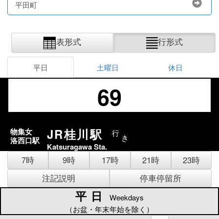
平田町
表形式
行形式
平日
土曜日
休日
69
JR桂川駅
物集女
行
き
洛西口駅
Katsuragawa Sta.
7時
9時
17時
21時
23時
注記説明
停車停留所
平日
平日
Weekdays
（お盆・年末年始を除く）