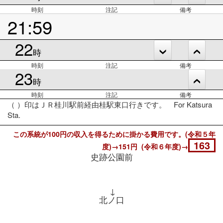
時刻
注記
備考
21:59
22
時
時刻
注記
備考
23
時
時刻
注記
備考
（ ）印はＪＲ桂川駅前経由桂駅東口行きです。 For Katsura
Sta.
この系統が100円の収入を得るために掛かる費用です。(令和５年
163
度)→151円 (令和６年度)→
史跡公園前
↓
北ノ口