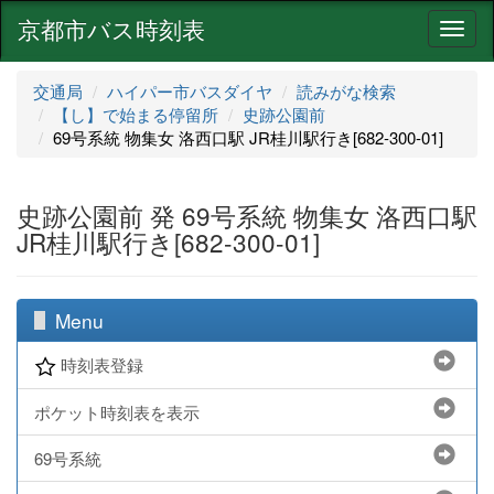
京都市バス時刻表
ナ
ビ
ゲ
交通局
ハイパー市バスダイヤ
読みがな検索
ー
【し】で始まる停留所
史跡公園前
シ
69号系統 物集女 洛西口駅 JR桂川駅行き[682-300-01]
ョ
ン
史跡公園前 発 69号系統 物集女 洛西口駅
JR桂川駅行き[682-300-01]
Menu
時刻表登録
ポケット時刻表を表示
69号系統