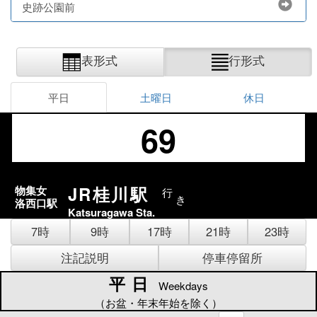
史跡公園前
表形式
行形式
平日
土曜日
休日
69
JR桂川駅
物集女
行
き
洛西口駅
Katsuragawa Sta.
7時
9時
17時
21時
23時
注記説明
停車停留所
平日
平日
Weekdays
（お盆・年末年始を除く）