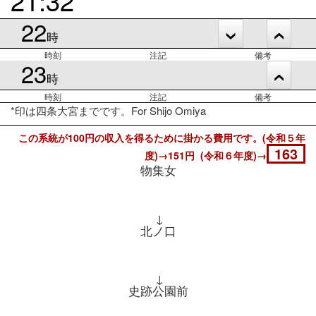
22
時
時刻
注記
備考
23
時
時刻
注記
備考
*印は四条大宮までです。For Shijo Omiya
この系統が100円の収入を得るために掛かる費用です。(令和５年
163
度)→151円 (令和６年度)→
物集女
↓
北ノ口
↓
史跡公園前