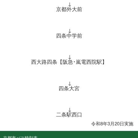
↓
京都外大前
↓
四条中学前
↓
西大路四条【阪急･嵐電西院駅】
↓
四条大宮
↓
二条駅西口
令和8年3月20日実施
京都市バス時刻表