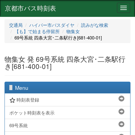
京都市バス時刻表
ナ
ビ
ゲ
交通局
ハイパー市バスダイヤ
読みがな検索
ー
【も】で始まる停留所
物集女
シ
69号系統 四条大宮･二条駅行き[681-400-01]
ョ
ン
物集女 発 69号系統 四条大宮･二条駅行
き[681-400-01]
Menu
時刻表登録
ポケット時刻表を表示
69号系統