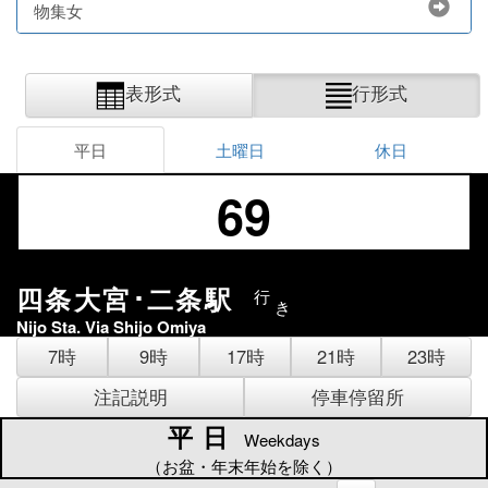
物集女
表形式
行形式
平日
土曜日
休日
69
四条大宮･二条駅
行
き
Nijo Sta. Via Shijo Omiya
7時
9時
17時
21時
23時
注記説明
停車停留所
平日
平日
Weekdays
（お盆・年末年始を除く）