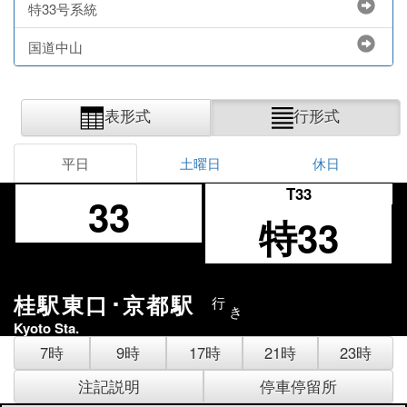
特33号系統
国道中山
表形式
行形式
平日
土曜日
休日
T33
33
特33
桂駅東口･京都駅
行
き
Kyoto Sta.
7時
9時
17時
21時
23時
注記説明
停車停留所