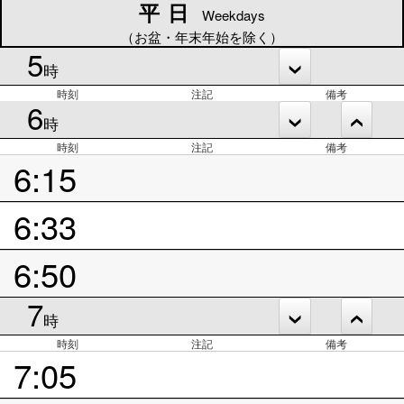
平日
平日
Weekdays
（お盆・年末年始を除く）
5
時
時刻
注記
備考
6
時
時刻
注記
備考
6:15
6:33
6:50
7
時
時刻
注記
備考
7:05