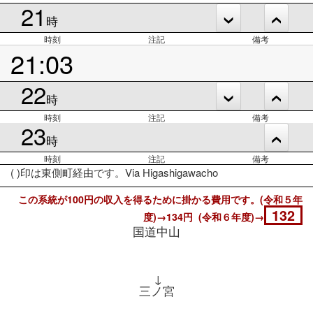
21
時
時刻
注記
備考
21:03
22
時
時刻
注記
備考
23
時
時刻
注記
備考
( )印は東側町経由です。Via Higashigawacho
この系統が100円の収入を得るために掛かる費用です。(令和５年
132
度)→134円 (令和６年度)→
国道中山
↓
三ノ宮