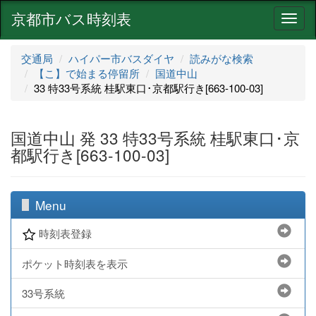
京都市バス時刻表
ナ
ビ
ゲ
交通局
ハイパー市バスダイヤ
読みがな検索
ー
【こ】で始まる停留所
国道中山
シ
33 特33号系統 桂駅東口･京都駅行き[663-100-03]
ョ
ン
国道中山 発 33 特33号系統 桂駅東口･京
都駅行き[663-100-03]
Menu
時刻表登録
ポケット時刻表を表示
33号系統