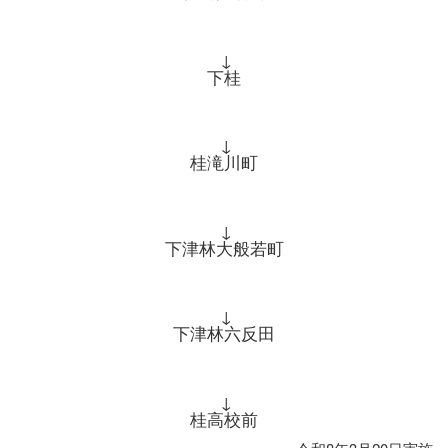
↓
下桂
↓
桂滝川町
↓
下津林大般若町
↓
下津林六反田
↓
桂高校前