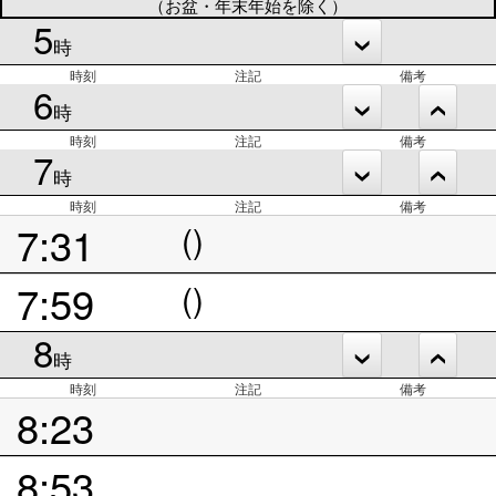
（お盆・年末年始を除く）
5
時
時刻
注記
備考
6
時
時刻
注記
備考
7
時
時刻
注記
備考
7:31
()
7:59
()
8
時
時刻
注記
備考
8:23
8:53