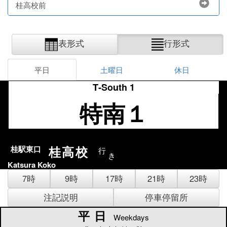
桂高校前
表形式
行形式
平日
土曜日
休日
T‐South 1
特南１
桂高校
桂駅東口
行
き
Katsura Koko
7時
9時
17時
21時
23時
注記説明
停車停留所
平日
平日
Weekdays