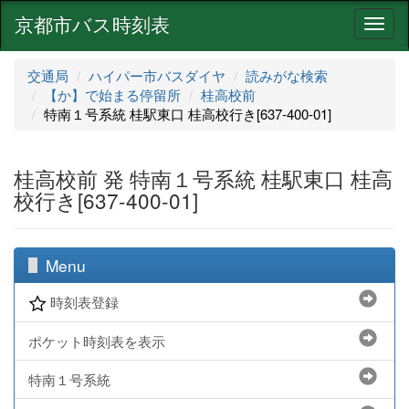
京都市バス時刻表
ナ
ビ
ゲ
交通局
ハイパー市バスダイヤ
読みがな検索
ー
【か】で始まる停留所
桂高校前
シ
特南１号系統 桂駅東口 桂高校行き[637-400-01]
ョ
ン
桂高校前 発 特南１号系統 桂駅東口 桂高
校行き[637-400-01]
Menu
時刻表登録
ポケット時刻表を表示
特南１号系統