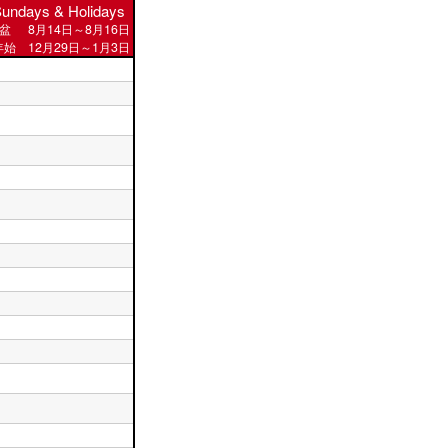
undays & Holidays
盆
8月14日～8月16日
始 12月29日～1月3日