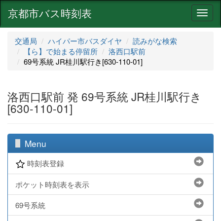
京都市バス時刻表
ナ
ビ
ゲ
交通局
ハイパー市バスダイヤ
読みがな検索
ー
【ら】で始まる停留所
洛西口駅前
シ
69号系統 JR桂川駅行き[630-110-01]
ョ
ン
洛西口駅前 発 69号系統 JR桂川駅行き
[630-110-01]
Menu
時刻表登録
ポケット時刻表を表示
69号系統