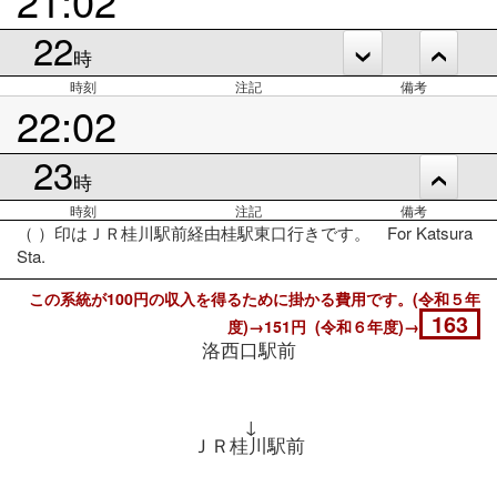
22
時
時刻
注記
備考
22:02
23
時
時刻
注記
備考
（ ）印はＪＲ桂川駅前経由桂駅東口行きです。 For Katsura
Sta.
この系統が100円の収入を得るために掛かる費用です。(令和５年
163
度)→151円 (令和６年度)→
洛西口駅前
↓
ＪＲ桂川駅前