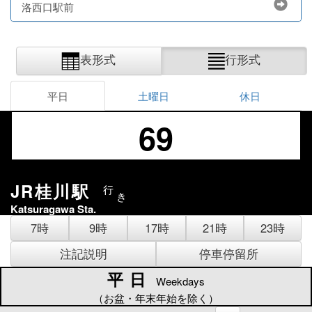
洛西口駅前
表形式
行形式
平日
土曜日
休日
69
JR桂川駅
行
き
Katsuragawa Sta.
7時
9時
17時
21時
23時
注記説明
停車停留所
平日
平日
Weekdays
（お盆・年末年始を除く）