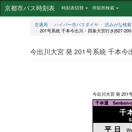
京都市バス時刻表
時刻表切替
停留所検索
交通局
ハイパー市バスダイヤ
読みがな検索
201号系統 千本今出川・四条大宮行き[627-200-
今出川大宮 発 201号系統 千本今出川
今出川大宮 発 201号
千本通 Senbon-do
千
S
平日
平日
We