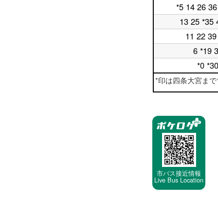
日
時
*5 14 26 36
平
18
台
日
時
13 25 *35 
平
19
台
日
時
11 22 39
平
20
台
日
時
6 *19 
平
21
台
日
時
*0 *3
平
22
台
日
時
*印は四条大宮までです。
23
台
時
台
停
車
停
留
所
市バス接近情報
Live Bus Location