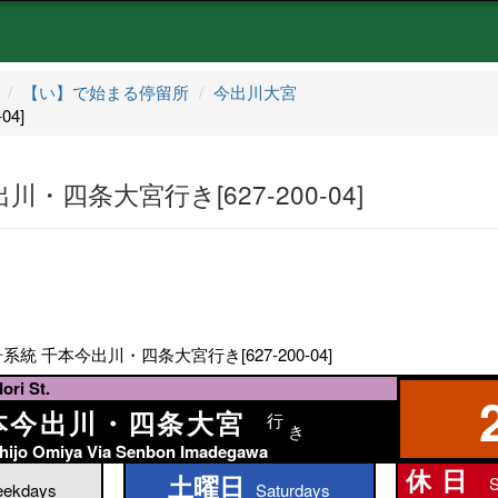
【い】で始まる停留所
今出川大宮
04]
・四条大宮行き[627-200-04]
系統 千本今出川・四条大宮行き[627-200-04]
ri St.
本今出川・四条大宮
行
き
hijo Omiya Via Senbon Imadegawa
休日
土曜日
S
土曜日
ekdays
Saturdays
休日