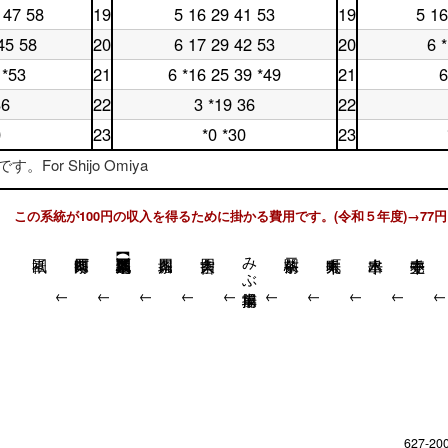
曜
日
17
時
台
 47 58
19
5 16 29 41 53
19
5 16
土
休
日
18
時
台
曜
日
18
時
台
45 58
20
6 17 29 42 53
20
6 
土
休
日
19
時
台
曜
日
19
時
台
 *53
21
6 *16 25 39 *49
21
6
土
休
日
20
時
台
曜
日
20
時
台
36
22
3 *19 36
22
土
休
日
21
時
台
曜
日
21
時
台
0
23
*0 *30
23
土
休
日
22
時
台
曜
日
22
時
台
For Shijo Omiya
日
23
時
台
23
時
台
時
台
この系統が100円の収入を得るために掛かる費用です。(令和５年度)→77円
台
みぶ操車場前
↓
↓
↓
↓
↓
↓
↓
↓
↓
627-20