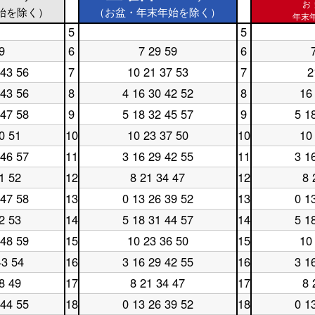
お
始を除く）
（お盆・年末年始を除く）
年末年
5
5
土
休
9
6
7 29 59
6
曜
土
日
休
日
曜
5
日
 43 56
7
10 21 37 53
7
2
土
休
5
日
時
6
曜
日
時
6
台
時
 43 56
8
4 16 30 42 52
8
16
土
休
日
7
台
時
台
曜
日
7
時
台
 47 58
9
5 18 32 45 57
9
5 1
土
休
日
8
時
台
曜
日
8
時
台
0 51
10
10 23 37 50
10
10
土
休
日
9
時
台
曜
日
9
時
台
 46 57
11
3 16 29 42 55
11
3 1
土
休
日
10
時
台
曜
日
10
時
台
1 52
12
8 21 34 47
12
8 
土
休
日
11
時
台
曜
日
11
時
台
 47 58
13
0 13 26 39 52
13
0 1
土
休
日
12
時
台
曜
日
12
時
台
2 53
14
5 18 31 44 57
14
5 1
土
休
日
13
時
台
曜
日
13
時
台
 48 59
15
10 23 36 50
15
10
土
休
日
14
時
台
曜
日
14
時
台
43 54
16
3 16 29 42 55
16
3 1
土
休
日
15
時
台
曜
日
15
時
台
8 49
17
8 21 34 47
17
8 
土
休
日
16
時
台
曜
日
16
時
台
 44 55
18
0 13 26 39 52
18
0 1
土
休
日
17
時
台