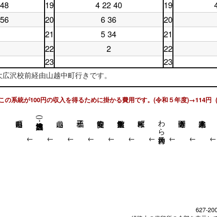
曜
日
17
時
台
 48
19
4 22 40
19
土
休
日
18
時
台
曜
日
18
時
台
 56
20
6 36
20
土
休
日
19
時
台
曜
日
19
時
台
21
5 34
21
土
休
日
20
時
台
曜
日
20
時
台
22
2
22
土
休
日
21
時
台
曜
日
21
時
23
23
台
日
22
時
台
土
休
佛大広沢校前経由山越中町行きです。
22
時
台
曜
日
時
台
日
23
台
23
時
この系統が100円の収入を得るために掛かる費用です。(令和５年度)→114円 
時
台
台
(広沢池・佛大広沢校前)
わら天神前
↓
↓
↓
↓
↓
↓
↓
↓
↓
627-20