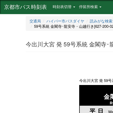
京都市バス時刻表
時刻表切替
停留所検索
交通局
ハイパー市バスダイヤ
読みがな検索
59号系統 金閣寺･龍安寺・山越行き[627-200-02
今出川大宮 発 59号系統 金閣寺･龍安
今出川大宮 発 59号系
金
R
平日
平日
We