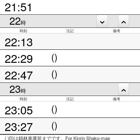
21:51
22
時
時刻
注記
備考
22:13
22:29
()
22:47
()
23
時
時刻
注記
備考
23:05
()
23:27
()
( )印は錦林車庫前までです。For Kinrin Shako-mae