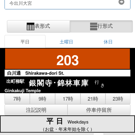
今出川大宮
表形式
行形式
平日
土曜日
休日
203
白川通 Shirakawa-dori St.
銀閣寺･錦林車庫
出町柳駅
行
き
Ginkakuji Temple
7時
9時
17時
21時
23時
注記説明
停車停留所
平日
平日
Weekdays
（お盆・年末年始を除く）