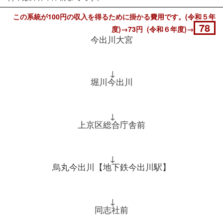
この系統が100円の収入を得るために掛かる費用です。(令和５年
78
度)→73円 (令和６年度)→
今出川大宮
↓
堀川今出川
↓
上京区総合庁舎前
↓
烏丸今出川【地下鉄今出川駅】
↓
同志社前