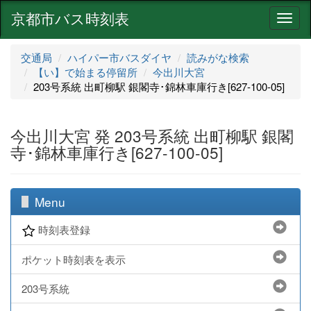
京都市バス時刻表
ナ
ビ
ゲ
交通局
ハイパー市バスダイヤ
読みがな検索
ー
【い】で始まる停留所
今出川大宮
シ
203号系統 出町柳駅 銀閣寺･錦林車庫行き[627-100-05]
ョ
ン
今出川大宮 発 203号系統 出町柳駅 銀閣
寺･錦林車庫行き[627-100-05]
Menu
時刻表登録
ポケット時刻表を表示
203号系統