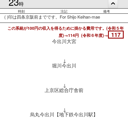
23
時
時刻
注記
備考
( )印は四条京阪前までです。For Shijo Keihan-mae
この系統が100円の収入を得るために掛かる費用です。(令和５年
117
度)→114円 (令和６年度)→
今出川大宮
↓
堀川今出川
↓
上京区総合庁舎前
↓
烏丸今出川【地下鉄今出川駅】