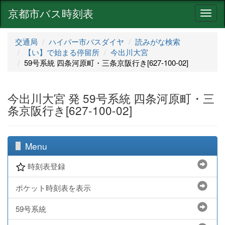
京都市バス時刻表
ナ
ビ
ゲ
交通局
ハイパー市バスダイヤ
読みがな検索
ー
【い】で始まる停留所
今出川大宮
シ
59号系統 四条河原町・三条京阪行き[627-100-02]
ョ
ン
今出川大宮 発 59号系統 四条河原町・三
条京阪行き[627-100-02]
Menu
時刻表登録
ポケット時刻表を表示
59号系統