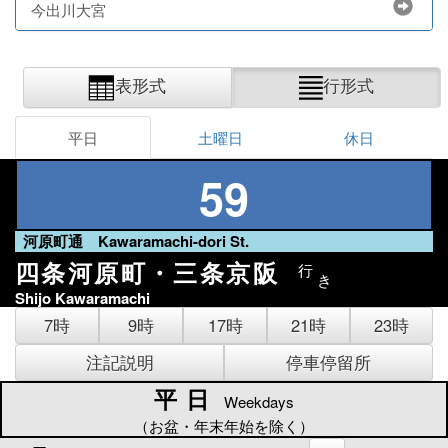
今出川大宮
表形式
行形式
平日
土曜日
休日
59
河原町通 Kawaramachi-dori St.
四条河原町・三条京阪
行
き
Shijo Kawaramachi
7時
9時
17時
21時
23時
注記説明
停車停留所
平日
平日
Weekdays
（お盆・年末年始を除く）