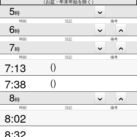
（お盆・年末年始を除く）
5
時
時刻
注記
備考
6
時
時刻
注記
備考
7
時
時刻
注記
備考
7:13
()
7:38
()
8
時
時刻
注記
備考
8:02
8:32