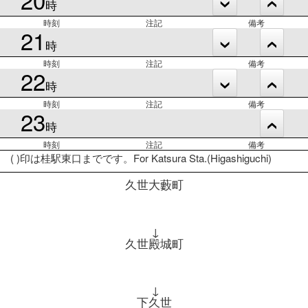
時
時刻
注記
備考
21
時
時刻
注記
備考
22
時
時刻
注記
備考
23
時
時刻
注記
備考
( )印は桂駅東口までです。For Katsura Sta.(Higashiguchi)
久世大藪町
↓
久世殿城町
↓
下久世