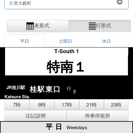
久世大藪町
表形式
行形式
平日
土曜日
休日
T‐South 1
特南１
桂駅東口
JR桂川駅
行
き
Katsura Sta.
7時
9時
17時
21時
23時
注記説明
停車停留所
平日
平日
Weekdays