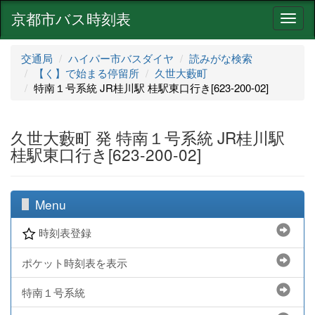
京都市バス時刻表
ナ
ビ
ゲ
交通局
ハイパー市バスダイヤ
読みがな検索
ー
【く】で始まる停留所
久世大藪町
シ
特南１号系統 JR桂川駅 桂駅東口行き[623-200-02]
ョ
ン
久世大藪町 発 特南１号系統 JR桂川駅
桂駅東口行き[623-200-02]
Menu
時刻表登録
ポケット時刻表を表示
特南１号系統