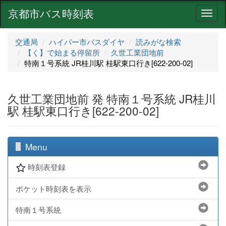
京都市バス時刻表
ナ
ビ
ゲ
交通局
ハイパー市バスダイヤ
読みがな検索
ー
【く】で始まる停留所
久世工業団地前
シ
特南１号系統 JR桂川駅 桂駅東口行き[622-200-02]
ョ
ン
久世工業団地前 発 特南１号系統 JR桂川
駅 桂駅東口行き[622-200-02]
Menu
時刻表登録
ポケット時刻表を表示
特南１号系統