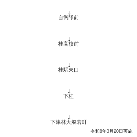
↓
自衛隊前
↓
桂高校前
↓
桂駅東口
↓
下桂
↓
下津林大般若町
令和8年3月20日実施