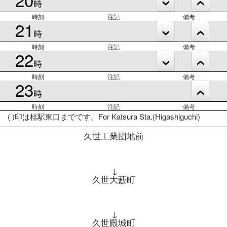
時
時刻
注記
備考
21
時
時刻
注記
備考
22
時
時刻
注記
備考
23
時
時刻
注記
備考
( )印は桂駅東口までです。For Katsura Sta.(Higashiguchi)
久世工業団地前
↓
久世大藪町
↓
久世殿城町