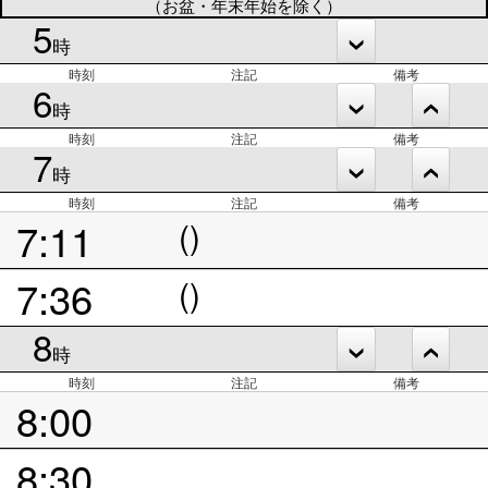
（お盆・年末年始を除く）
5
時
時刻
注記
備考
6
時
時刻
注記
備考
7
時
時刻
注記
備考
7:11
()
7:36
()
8
時
時刻
注記
備考
8:00
8:30