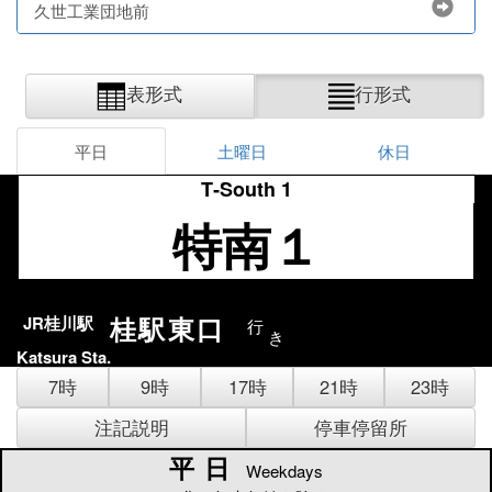
久世工業団地前
表形式
行形式
平日
土曜日
休日
T‐South 1
特南１
桂駅東口
JR桂川駅
行
き
Katsura Sta.
7時
9時
17時
21時
23時
注記説明
停車停留所
平日
平日
Weekdays