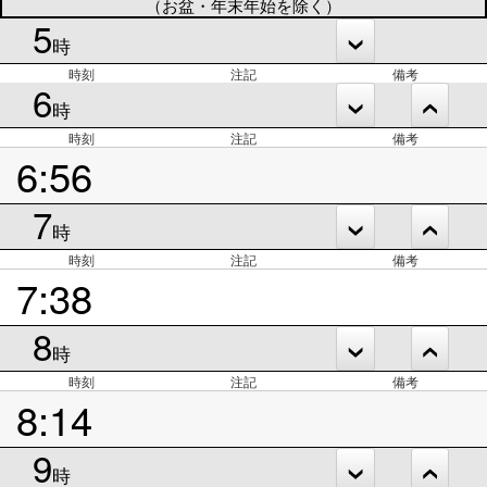
（お盆・年末年始を除く）
5
時
時刻
注記
備考
6
時
時刻
注記
備考
6:56
7
時
時刻
注記
備考
7:38
8
時
時刻
注記
備考
8:14
9
時