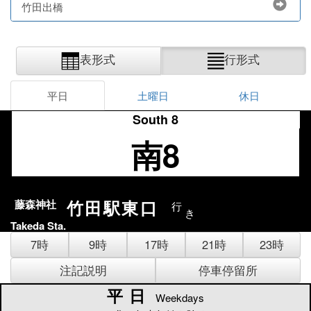
竹田出橋
表形式
行形式
平日
土曜日
休日
South 8
南8
竹田駅東口
藤森神社
行
き
Takeda Sta.
7時
9時
17時
21時
23時
注記説明
停車停留所
平日
平日
Weekdays