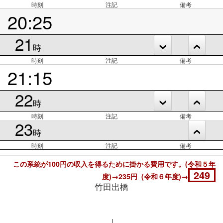
時刻
注記
備考
20:25
21
時
時刻
注記
備考
21:15
22
時
時刻
注記
備考
23
時
時刻
注記
備考
この系統が100円の収入を得るために掛かる費用です。(令和５年
249
度)→235円 (令和６年度)→
竹田出橋
↓