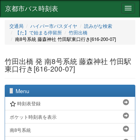
京都市バス時刻表
ナ
ビ
ゲ
交通局
ハイパー市バスダイヤ
読みがな検索
ー
【た】で始まる停留所
竹田出橋
シ
南8号系統 藤森神社 竹田駅東口行き[616-200-07]
ョ
ン
竹田出橋 発 南8号系統 藤森神社 竹田駅
東口行き[616-200-07]
Menu
時刻表登録
ポケット時刻表を表示
南8号系統