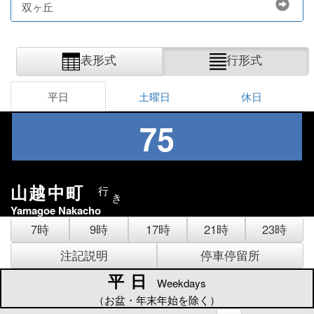
双ヶ丘
表形式
行形式
平日
土曜日
休日
75
山越中町
行
き
Yamagoe Nakacho
7時
9時
17時
21時
23時
注記説明
停車停留所
平日
平日
Weekdays
（お盆・年末年始を除く）