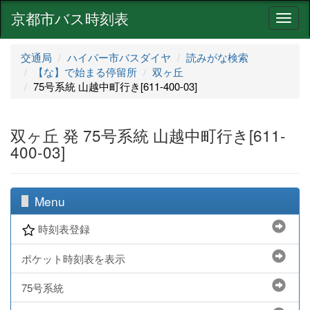
京都市バス時刻表
ナ
ビ
ゲ
交通局
ハイパー市バスダイヤ
読みがな検索
ー
【な】で始まる停留所
双ヶ丘
シ
75号系統 山越中町行き[611-400-03]
ョ
ン
双ヶ丘 発 75号系統 山越中町行き[611-
400-03]
Menu
時刻表登録
ポケット時刻表を表示
75号系統