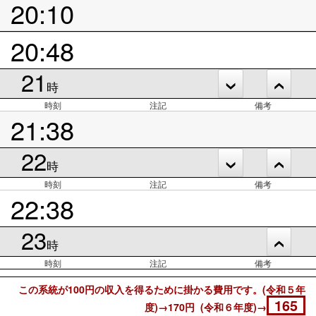
20:10
20:48
21
時
時刻
注記
備考
21:38
22
時
時刻
注記
備考
22:38
23
時
時刻
注記
備考
この系統が100円の収入を得るために掛かる費用です。(令和５年
165
度)→170円 (令和６年度)→