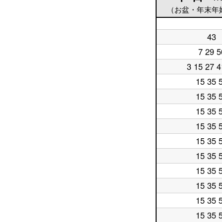
（お盆・年末年
平
43
日
平
5
日
7 29 5
平
時
6
日
台
時
3 15 27 4
平
7
台
日
時
15 35 
平
8
台
日
時
15 35 
平
9
台
日
時
15 35 
平
10
台
日
時
15 35 
平
11
台
日
時
15 35 
平
12
台
日
時
15 35 
平
13
台
日
時
15 35 
平
14
台
日
時
15 35 
平
15
台
日
時
15 35 
平
16
台
日
時
15 35 
平
17
台