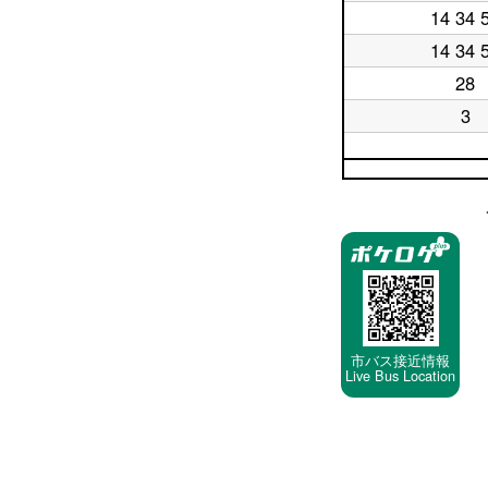
日
時
14 34 
平
18
台
日
時
14 34 
平
19
台
日
時
28
平
20
台
日
時
3
平
21
台
日
時
22
台
平
時
日
台
23
停
時
車
台
停
留
所
市バス接近情報
Live Bus Location