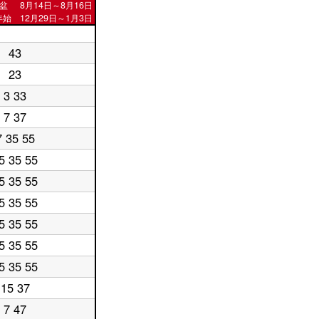
盆
8月14日～8月16日
始 12月29日～1月3日
43
23
3 33
7 37
7 35 55
5 35 55
5 35 55
5 35 55
5 35 55
5 35 55
5 35 55
15 37
7 47