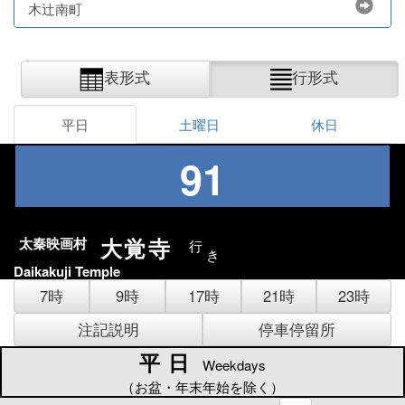
木辻南町
表形式
行形式
平日
土曜日
休日
91
大覚寺
太秦映画村
行
き
Daikakuji Temple
7時
9時
17時
21時
23時
注記説明
停車停留所
平日
平日
Weekdays
（お盆・年末年始を除く）