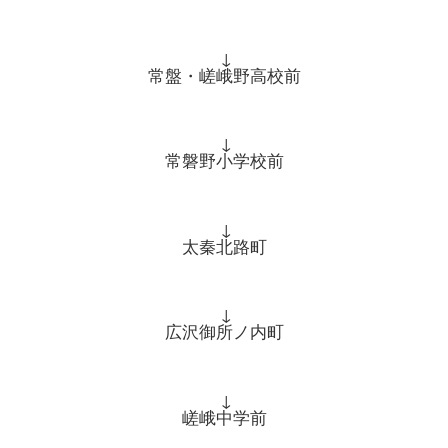
↓
常盤・嵯峨野高校前
↓
常磐野小学校前
↓
太秦北路町
↓
広沢御所ノ内町
↓
嵯峨中学前