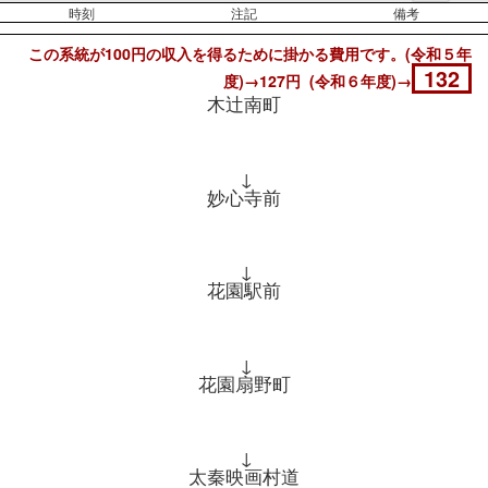
時刻
注記
備考
この系統が100円の収入を得るために掛かる費用です。(令和５年
132
度)→127円 (令和６年度)→
木辻南町
↓
妙心寺前
↓
花園駅前
↓
花園扇野町
↓
太秦映画村道