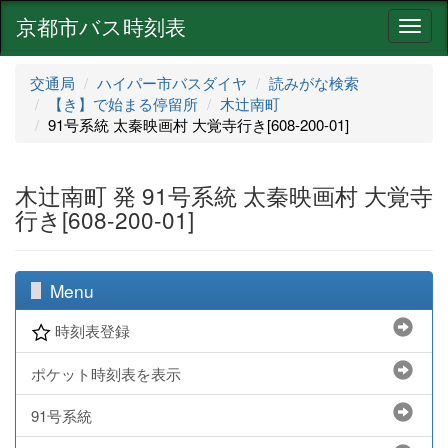
京都市バス時刻表
ナ
ビ
ゲ
交通局
ハイパー市バスダイヤ
読みがな検索
ー
【き】で始まる停留所
木辻南町
シ
91号系統 太秦映画村 大覚寺行き[608-200-01]
ョ
ン
木辻南町 発 91号系統 太秦映画村 大覚寺
行き[608-200-01]
Menu
時刻表登録
ポケット時刻表を表示
91号系統