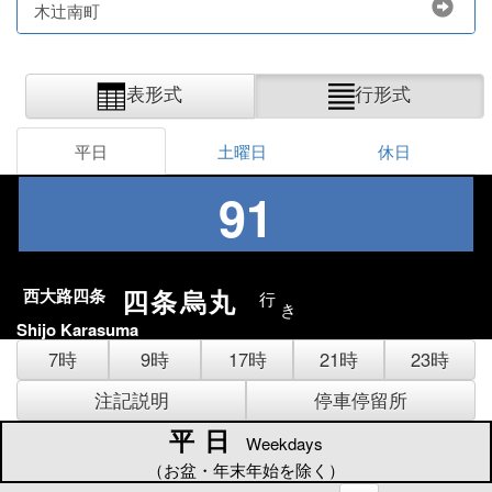
木辻南町
表形式
行形式
平日
土曜日
休日
91
四条烏丸
西大路四条
行
き
Shijo Karasuma
7時
9時
17時
21時
23時
注記説明
停車停留所
平日
平日
Weekdays
（お盆・年末年始を除く）