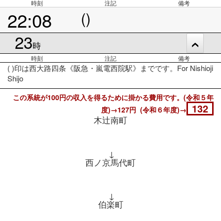
時刻
注記
備考
22:08
()
23
時
時刻
注記
備考
( )印は西大路四条《阪急・嵐電西院駅》までです。For Nishioji
Shijo
この系統が100円の収入を得るために掛かる費用です。(令和５年
132
度)→127円 (令和６年度)→
木辻南町
↓
西ノ京馬代町
↓
伯楽町