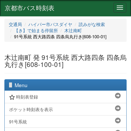
京都市バス時刻表
ナ
ビ
ゲ
交通局
ハイパー市バスダイヤ
読みがな検索
ー
【き】で始まる停留所
木辻南町
シ
91号系統 西大路四条 四条烏丸行き[608-100-01]
ョ
ン
木辻南町 発 91号系統 西大路四条 四条烏
丸行き[608-100-01]
Menu
時刻表登録
ポケット時刻表を表示
91号系統