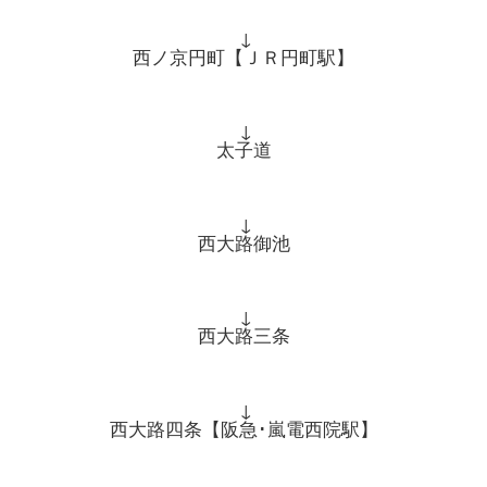
↓
西ノ京円町【ＪＲ円町駅】
↓
太子道
↓
西大路御池
↓
西大路三条
↓
西大路四条【阪急･嵐電西院駅】