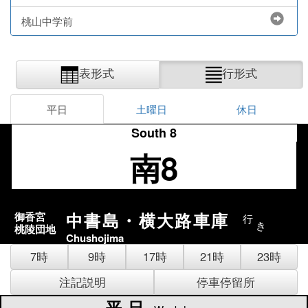
桃山中学前
表形式
行形式
平日
土曜日
休日
South 8
南8
中書島・横大路車庫
御香宮
行
き
桃陵団地
Chushojima
7時
9時
17時
21時
23時
注記説明
停車停留所
平日
平日