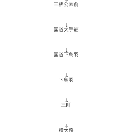
三栖公園前
↓
国道大手筋
↓
国道下鳥羽
↓
下鳥羽
↓
三町
↓
横大路