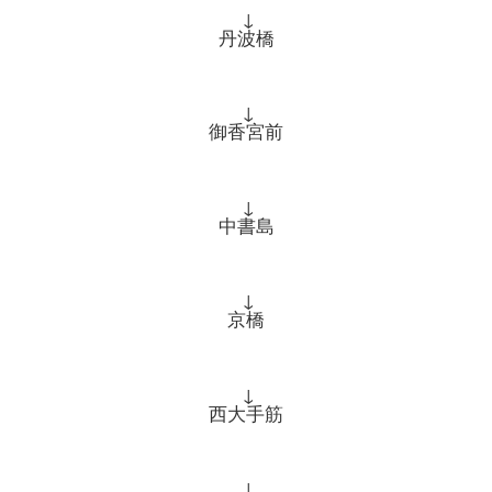
↓
丹波橋
↓
御香宮前
↓
中書島
↓
京橋
↓
西大手筋
↓