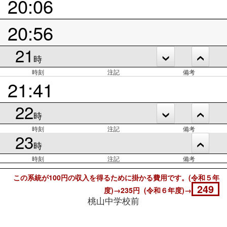
20:06
20:56
21
時
時刻
注記
備考
21:41
22
時
時刻
注記
備考
23
時
時刻
注記
備考
この系統が100円の収入を得るために掛かる費用です。(令和５年
249
度)→235円 (令和６年度)→
桃山中学校前