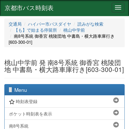
京都市バス時刻表
ナ
ビ
ゲ
交通局
ハイパー市バスダイヤ
読みがな検索
ー
【も】で始まる停留所
桃山中学前
シ
南8号系統 御香宮 桃陵団地 中書島・横大路車庫行き
ョ
[603-300-01]
ン
桃山中学前 発 南8号系統 御香宮 桃陵団
地 中書島・横大路車庫行き[603-300-01]
Menu
時刻表登録
ポケット時刻表を表示
南8号系統