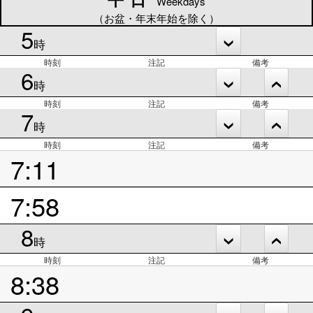
Weekdays
（お盆・年末年始を除く）
5
時
時刻
注記
備考
6
時
時刻
注記
備考
7
時
時刻
注記
備考
7:11
7:58
8
時
時刻
注記
備考
8:38