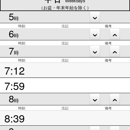
Weekdays
（お盆・年末年始を除く）
5
時
時刻
注記
備考
6
時
時刻
注記
備考
7
時
時刻
注記
備考
7:12
7:59
8
時
時刻
注記
備考
8:39