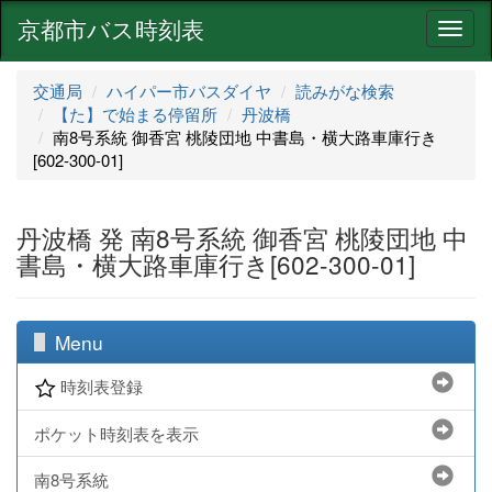
京都市バス時刻表
ナ
ビ
ゲ
交通局
ハイパー市バスダイヤ
読みがな検索
ー
【た】で始まる停留所
丹波橋
シ
南8号系統 御香宮 桃陵団地 中書島・横大路車庫行き
ョ
[602-300-01]
ン
丹波橋 発 南8号系統 御香宮 桃陵団地 中
書島・横大路車庫行き[602-300-01]
Menu
時刻表登録
ポケット時刻表を表示
南8号系統