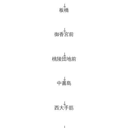
↓
板橋
↓
御香宮前
↓
桃陵団地前
↓
中書島
↓
西大手筋
↓