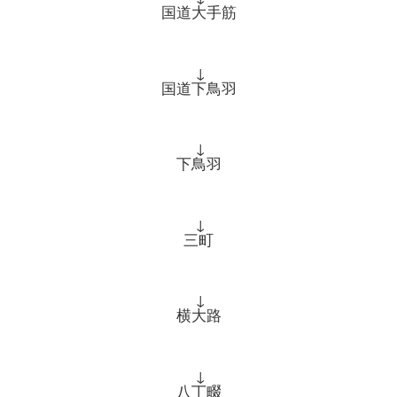
国道大手筋
↓
国道下鳥羽
↓
下鳥羽
↓
三町
↓
横大路
↓
八丁畷