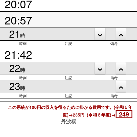
20:07
20:57
21
時
時刻
注記
備考
21:42
22
時
時刻
注記
備考
23
時
時刻
注記
備考
この系統が100円の収入を得るために掛かる費用です。(令和５年
249
度)→235円 (令和６年度)→
丹波橋