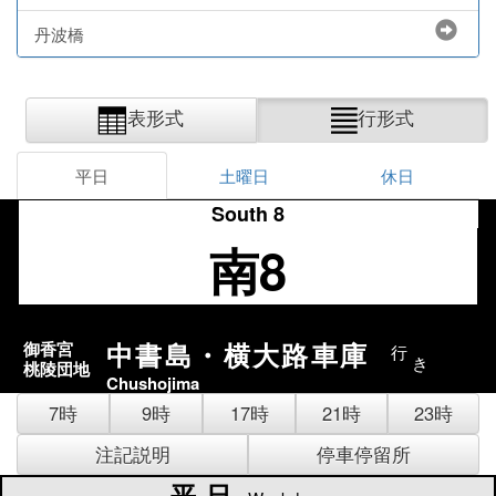
丹波橋
表形式
行形式
平日
土曜日
休日
South 8
南8
中書島・横大路車庫
御香宮
行
き
桃陵団地
Chushojima
7時
9時
17時
21時
23時
注記説明
停車停留所
平日
平日