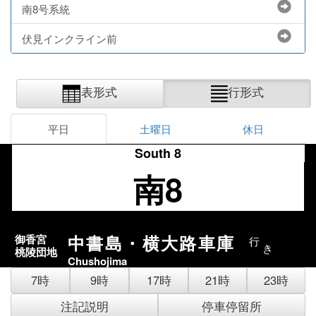
南8号系統
伏見インクライン前
表形式
行形式
平日
土曜日
休日
South 8
南8
中書島・横大路車庫
御香宮
行
き
桃陵団地
Chushojima
7時
9時
17時
21時
23時
注記説明
停車停留所