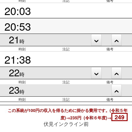
時刻
注記
備考
20:03
20:53
21
時
時刻
注記
備考
21:38
22
時
時刻
注記
備考
23
時
時刻
注記
備考
この系統が100円の収入を得るために掛かる費用です。(令和５年
249
度)→235円 (令和６年度)→
伏見インクライン前