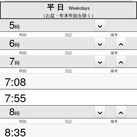
平日
平日
Weekdays
（お盆・年末年始を除く）
5
時
時刻
注記
備考
6
時
時刻
注記
備考
7
時
時刻
注記
備考
7:08
7:55
8
時
時刻
注記
備考
8:35