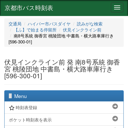
京都市バス時刻表
ナ
ビ
ゲ
交通局
ハイパー市バスダイヤ
読みがな検索
ー
【ふ】で始まる停留所
伏見インクライン前
シ
南8号系統 御香宮 桃陵団地 中書島・横大路車庫行き
ョ
[596-300-01]
ン
伏見インクライン前 発 南8号系統 御香
宮 桃陵団地 中書島・横大路車庫行き
[596-300-01]
Menu
時刻表登録
ポケット時刻表を表示