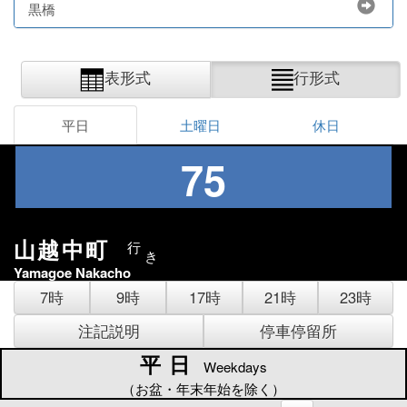
黒橋
表形式
行形式
平日
土曜日
休日
75
山越中町
行
き
Yamagoe Nakacho
7時
9時
17時
21時
23時
注記説明
停車停留所
平日
平日
Weekdays
（お盆・年末年始を除く）