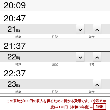
20:09
20:47
21
時
時刻
注記
備考
21:37
22
時
時刻
注記
備考
22:37
23
時
時刻
注記
備考
この系統が100円の収入を得るために掛かる費用です。(令和５年
165
度)→170円 (令和６年度)→