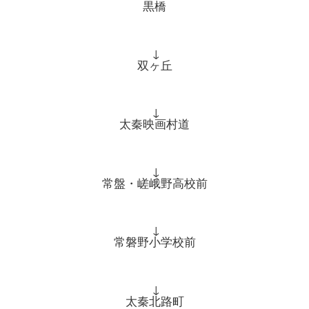
黒橋
↓
双ヶ丘
↓
太秦映画村道
↓
常盤・嵯峨野高校前
↓
常磐野小学校前
↓
太秦北路町