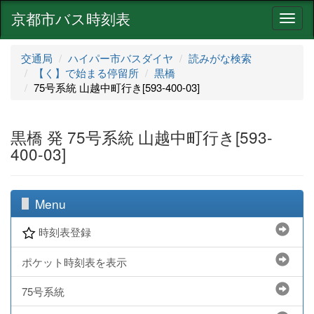
京都市バス時刻表
ナ
ビ
ゲ
交通局
ハイパー市バスダイヤ
読みがな検索
ー
【く】で始まる停留所
黒橋
シ
75号系統 山越中町行き[593-400-03]
ョ
ン
黒橋 発 75号系統 山越中町行き[593-
400-03]
Menu
時刻表登録
ポケット時刻表を表示
75号系統