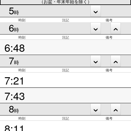
（お盆・年末年始を除く）
5
時
時刻
注記
備考
6
時
時刻
注記
備考
6:48
7
時
時刻
注記
備考
7:21
7:43
8
時
時刻
注記
備考
8:11