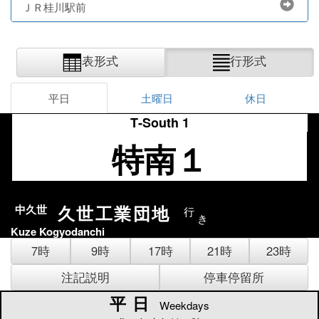
ＪＲ桂川駅前
表形式
行形式
平日
土曜日
休日
T‐South 1
特南１
久世工業団地
中久世
行
き
Kuze Kogyodanchi
7時
9時
17時
21時
23時
注記説明
停車停留所
平日
平日
Weekdays