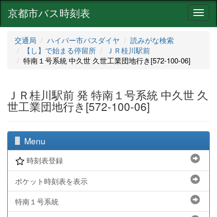
京都市バス時刻表
ナ
ビ
ゲ
交通局
ハイパー市バスダイヤ
読みがな検索
ー
【し】で始まる停留所
ＪＲ桂川駅前
シ
特南１号系統 中久世 久世工業団地行き[572-100-06]
ョ
ン
ＪＲ桂川駅前 発 特南１号系統 中久世 久
世工業団地行き[572-100-06]
Menu
時刻表登録
ポケット時刻表を表示
特南１号系統